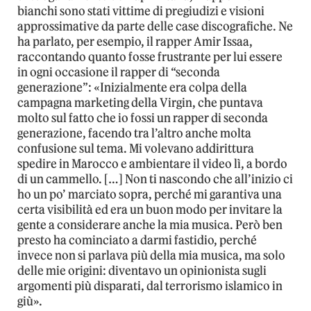
bianchi sono stati vittime di pregiudizi e visioni
approssimative da parte delle case discografiche. Ne
ha parlato, per esempio, il rapper Amir Issaa,
raccontando quanto fosse frustrante per lui essere
in ogni occasione il rapper di “seconda
generazione”: «Inizialmente era colpa della
campagna marketing della Virgin, che puntava
molto sul fatto che io fossi un rapper di seconda
generazione, facendo tra l’altro anche molta
confusione sul tema. Mi volevano addirittura
spedire in Marocco e ambientare il video lì, a bordo
di un cammello. […] Non ti nascondo che all’inizio ci
ho un po’ marciato sopra, perché mi garantiva una
certa visibilità ed era un buon modo per invitare la
gente a considerare anche la mia musica. Però ben
presto ha cominciato a darmi fastidio, perché
invece non si parlava più della mia musica, ma solo
delle mie origini: diventavo un opinionista sugli
argomenti più disparati, dal terrorismo islamico in
giù».