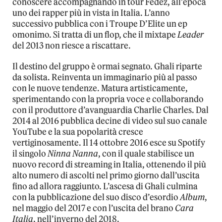
conoscere accompagnando in tour Fedez, all’epoca
uno dei rapper più in vista in Italia. L’anno
successivo pubblica con i Troupe D’Elite un ep
omonimo. Si tratta di un flop, che il mixtape
Leader
del 2013 non riesce a riscattare.
Il destino del gruppo è ormai segnato. Ghali riparte
da solista. Reinventa un immaginario più al passo
con le nuove tendenze. Matura artisticamente,
sperimentando con la propria voce e collaborando
con il produttore d’avanguardia Charlie Charles. Dal
2014 al 2016 pubblica decine di video sul suo canale
YouTube e la sua popolarità cresce
vertiginosamente. Il 14 ottobre 2016 esce su Spotify
il singolo
Ninna Nanna
, con il quale stabilisce un
nuovo record di streaming in Italia, ottenendo il più
alto numero di ascolti nel primo giorno dall’uscita
fino ad allora raggiunto. L’ascesa di Ghali culmina
con la pubblicazione del suo disco d’esordio
Album
,
nel maggio del 2017 e con l’uscita del brano
Cara
Italia
, nell’inverno del 2018.