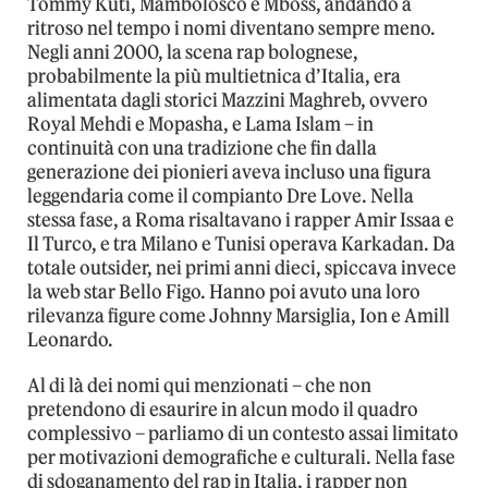
Tommy Kuti, Mambolosco e Mboss, andando a
ritroso nel tempo i nomi diventano sempre meno.
Negli anni 2000, la scena rap bolognese,
probabilmente la più multietnica d’Italia, era
alimentata dagli storici Mazzini Maghreb, ovvero
Royal Mehdi e Mopasha, e Lama Islam – in
continuità con una tradizione che fin dalla
generazione dei pionieri aveva incluso una figura
leggendaria come il compianto Dre Love. Nella
stessa fase, a Roma risaltavano i rapper Amir Issaa e
Il Turco, e tra Milano e Tunisi operava Karkadan. Da
totale outsider, nei primi anni dieci, spiccava invece
la web star Bello Figo. Hanno poi avuto una loro
rilevanza figure come Johnny Marsiglia, Ion e Amill
Leonardo.
Al di là dei nomi qui menzionati – che non
pretendono di esaurire in alcun modo il quadro
complessivo – parliamo di un contesto assai limitato
per motivazioni demografiche e culturali. Nella fase
di sdoganamento del rap in Italia, i rapper non