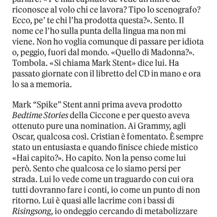
riconosce al volo chi ce lavora? Tipo lo scenografo?
Ecco, pe’ te chi l’ha prodotta questa?». Sento. Il
nome ce l’ho sulla punta della lingua ma non mi
viene. Non ho voglia comunque di passare per idiota
o, peggio, fuori dal mondo. «Quello di Madonna?».
Tombola. «Si chiama Mark Stent» dice lui. Ha
passato giornate con il libretto del CD in mano e ora
lo sa a memoria.
Mark “Spike” Stent anni prima aveva prodotto
Bedtime Stories
della Ciccone e per questo aveva
ottenuto pure una nomination. Ai Grammy, agli
Oscar, qualcosa così. Cristian è fomentato. È sempre
stato un entusiasta e quando finisce chiede mistico
«Hai capito?». Ho capito. Non la penso come lui
però. Sento che qualcosa ce lo siamo persi per
strada. Lui lo vede come un traguardo con cui ora
tutti dovranno fare i conti, io come un punto di non
ritorno. Lui è quasi alle lacrime con i bassi di
Risingsong
, io ondeggio cercando di metabolizzare