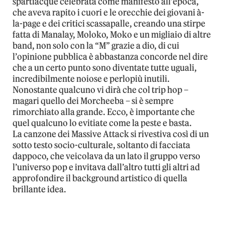
spartiacque celebrata come manifesto all’epoca,
che aveva rapito i cuori e le orecchie dei giovani à-
la-page e dei critici scassapalle, creando una stirpe
fatta di Manalay, Moloko, Moko e un migliaio di altre
band, non solo con la “M” grazie a dio, di cui
l’opinione pubblica è abbastanza concorde nel dire
che a un certo punto sono diventate tutte uguali,
incredibilmente noiose e perlopiù inutili.
Nonostante qualcuno vi dirà che col trip hop –
magari quello dei Morcheeba – si è sempre
rimorchiato alla grande. Ecco, è importante che
quel qualcuno lo evitiate come la peste e basta.
La canzone dei Massive Attack si rivestiva così di un
sotto testo socio-culturale, soltanto di facciata
dappoco, che veicolava da un lato il gruppo verso
l’universo pop e invitava dall’altro tutti gli altri ad
approfondire il background artistico di quella
brillante idea.