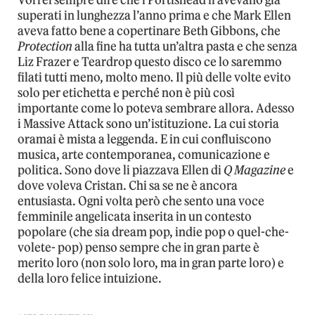
Vorrei sempre dire che i Portishead li avevano già
superati in lunghezza l’anno prima e che Mark Ellen
aveva fatto bene a copertinare Beth Gibbons, che
Protection
alla fine ha tutta un’altra pasta e che senza
Liz Frazer e Teardrop questo disco ce lo saremmo
filati tutti meno, molto meno. Il più delle volte evito
solo per etichetta e perché non è più così
importante come lo poteva sembrare allora. Adesso
i Massive Attack sono un’istituzione. La cui storia
oramai è mista a leggenda. E in cui confluiscono
musica, arte contemporanea, comunicazione e
politica. Sono dove li piazzava Ellen di
Q Magazine
e
dove voleva Cristan. Chi sa se ne è ancora
entusiasta. Ogni volta però che sento una voce
femminile angelicata inserita in un contesto
popolare (che sia dream pop, indie pop o quel-che-
volete- pop) penso sempre che in gran parte è
merito loro (non solo loro, ma in gran parte loro) e
della loro felice intuizione.