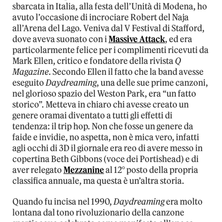
sbarcata in Italia, alla festa dell’Unità di Modena, ho
avuto l’occasione di incrociare Robert del Naja
all’Arena del Lago. Veniva dal V Festival di Stafford,
dove aveva suonato con i
Massive Attack
, ed era
particolarmente felice per i complimenti ricevuti da
Mark Ellen, critico e fondatore della rivista
Q
Magazine
. Secondo Ellen il fatto che la band avesse
eseguito
Daydreaming
, una delle sue prime canzoni,
nel glorioso spazio del Weston Park, era “un fatto
storico”. Metteva in chiaro chi avesse creato un
genere oramai diventato a tutti gli effetti di
tendenza: il trip hop. Non che fosse un genere da
faide e invidie, no aspetta, non è mica vero, infatti
agli occhi di 3D il giornale era reo di avere messo in
copertina Beth Gibbons (voce dei Portishead) e di
aver relegato
Mezzanine
al 12° posto della propria
classifica annuale, ma questa è un’altra storia.
Quando fu incisa nel 1990,
Daydreaming
era molto
lontana dal tono rivoluzionario della canzone