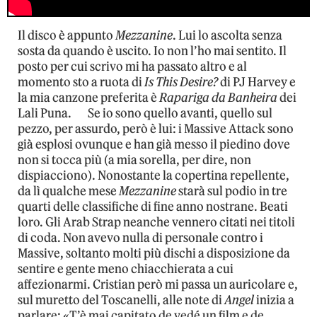
Il disco è appunto
Mezzanine
. Lui lo ascolta senza
sosta da quando è uscito. Io non l’ho mai sentito. Il
posto per cui scrivo mi ha passato altro e al
momento sto a ruota di
Is This Desire?
di PJ Harvey e
la mia canzone preferita è
Rapariga da Banheira
dei
Lali Puna. Se io sono quello avanti, quello sul
pezzo, per assurdo, però è lui: i Massive Attack sono
già esplosi ovunque e han già messo il piedino dove
non si tocca più (a mia sorella, per dire, non
dispiacciono). Nonostante la copertina repellente,
da lì qualche mese
Mezzanine
starà sul podio in tre
quarti delle classifiche di fine anno nostrane. Beati
loro. Gli Arab Strap neanche vennero citati nei titoli
di coda. Non avevo nulla di personale contro i
Massive, soltanto molti più dischi a disposizione da
sentire e gente meno chiacchierata a cui
affezionarmi. Cristian però mi passa un auricolare e,
sul muretto del Toscanelli, alle note di
Angel
inizia a
parlare: «T’è mai capitato de vedé un film e de