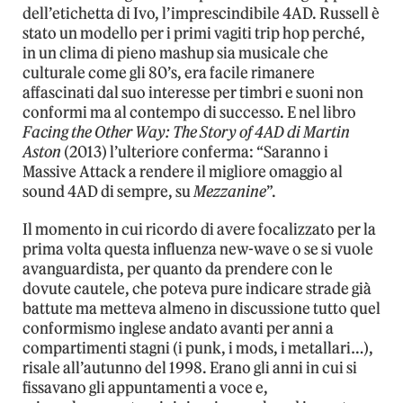
dell’etichetta di Ivo, l’imprescindibile 4AD. Russell è
stato un modello per i primi vagiti trip hop perché,
in un clima di pieno mashup sia musicale che
culturale come gli 80’s, era facile rimanere
affascinati dal suo interesse per timbri e suoni non
conformi ma al contempo di successo. E nel libro
Facing the Other Way: The Story of 4AD di Martin
Aston
(2013) l’ulteriore conferma: “Saranno i
Massive Attack a rendere il migliore omaggio al
sound 4AD di sempre, su
Mezzanine
”.
Il momento in cui ricordo di avere focalizzato per la
prima volta questa influenza new-wave o se si vuole
avanguardista, per quanto da prendere con le
dovute cautele, che poteva pure indicare strade già
battute ma metteva almeno in discussione tutto quel
conformismo inglese andato avanti per anni a
compartimenti stagni (i punk, i mods, i metallari…),
risale all’autunno del 1998. Erano gli anni in cui si
fissavano gli appuntamenti a voce e,