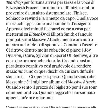
Teardrop
per fortuna arriva per terza e la voce di
Elizasbeth Frazer a un minuto dall’inizio sembra
provenire da un altro sistema solare. Finisce.
Schiaccio rewind e la rimetto da capo. Quella voce
mi riacchiappa come una bombola d’ossigeno.
Appena dieci minuti fa e sarei corso a casa per
mettermi su
Either/Or
di Ellioth Smith e fanculo
pompatissimi Massive Attack, mentre ora nutro
ancora un briciolo di speranza. Continuo l’ascolto.
Ci ritrovo dentro molta roba che ci piace: i Joy
Division, i Cure, Sylvian di Secret Of Beehive, altre
cose che ora neanche ricordo. Creando così un
paradosso cognitivo così gradevole da rendere
Mezzanine
uno di quei dischi da cui sarà difficile
staccarsi. Ci ripenso spesso. Quando sento che
Mezzanine è il migliore album dei
Massive Attack
.
Quando sento il prezzo del biglietto per il suo tour
commemorativo. Quando leggo che han suonato
appena un’ora e quaranta.