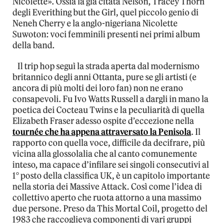
Nicolette». Ossia la già citata Nelson, Tracey Thorn
degli Everithing but the Girl, quel piccolo genio di
Neneh Cherry e la anglo-nigeriana Nicolette
Suwoton: voci femminili presenti nei primi album
della band.
Il trip hop seguì la strada aperta dal modernismo
britannico degli anni Ottanta, pure se gli artisti (e
ancora di più molti dei loro fan) non ne erano
consapevoli. Fu Ivo Watts Russell a dargli in mano la
poetica dei Cocteau Twins e la peculiarità di quella
Elizabeth Fraser adesso ospite d’eccezione nella
tournée che ha appena attraversato la Penisola
. Il
rapporto con quella voce, difficile da decifrare, più
vicina alla glossolalia che al canto comunemente
inteso, ma capace d’infilare sei singoli consecutivi al
1° posto della classifica UK, è un capitolo importante
nella storia dei Massive Attack. Così come l’idea di
collettivo aperto che ruota attorno a una massimo
due persone. Preso da This Mortal Coil, progetto del
1983 che raccoglieva componenti di vari gruppi