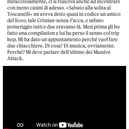
miracolosamente, ci si riusciva anche ad incontrare
con meno casini di adesso. «Sabato alla solita al
Toscanelli» mi aveva detto quasi in codice un amico
del liceo, tale Cristian-senza-l’acca, e sabato
pomeriggio tutti e due eravamo là. Mesi prima gli ho
fatto una compilation e lui ha perso il senno col trip
hop. Mi ha dato un appuntamento perché vuol fare
due chiacchiere. Di cosa? Di musica, ovviamente.
Perché? Mi deve parlare dell’ultimo dei Massive
Attack.