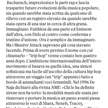
Bacharach, impreziosisce le parti rap e lascia
trasparire future evoluzioni della musica popolare,
sia quando sarebbe stata scritta da qualcuno di
rilievo con un registro elevato sia quando sarebbe
stata opera di una star in cerca di altra grana.
Immaginate: Faithless da una parte ed Eminem
dall’altra, con Dido al centro come conferma e
trattino d’unione. Ora è semplice da immaginare.
Ma i Massive Attack sapevano già cosa stavano
facendo. Prima di avere persino il nome con cui
chiamarlo – “trip hop” venne coniato ben quattro
anni dopo. L’ambizione internazionalista dell’intero
movimento si basava su quella idea, una sintesi
sofisticata ma facile all’ascolto della cultura hip hop
attraverso un viaggio (un “trip” appunto) fatto a
bordo di ammalianti voci femminili. Nel 1996 De
Naja dichiarò alla rivista
NME
: «Chi le ha definite
sirene non ha torto: la modalità musicale usata per
rinnovare e portare la musica un passo avanti passa
attraverso le voci di Shara, Neneh, Tracey,