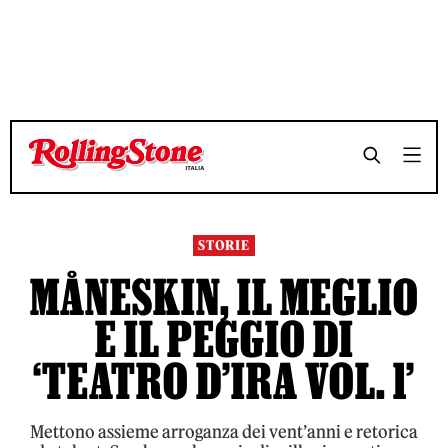
TEMPO DI LETTURA 7 MINUTI
TEMPO DI LETTURA 7 MINUTI
SHARE
SHARE
STORIE
MÅNESKIN, IL MEGLIO
E IL PEGGIO DI
‘TEATRO D’IRA VOL. 1’
Mettono assieme arroganza dei vent’anni e retorica