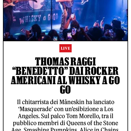
LIVE
THOMAS RAGGI
“BENEDETTO” DAI ROCKER
AMERICANI AL WHISKY A GO
GO
Il chitarrista dei Måneskin ha lanciato
‘Masquerade’ con un’esibizione a Los
Angeles. Sul palco Tom Morello, tra il
pubblico membri di Queens of the Stone
Age, Smashing Pumpkins, Alice in Chains.