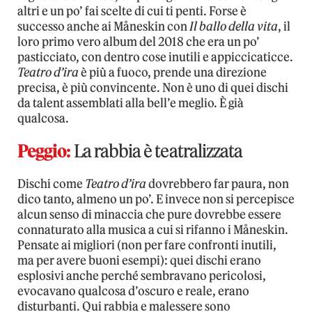
altri e un po’ fai scelte di cui ti penti. Forse è
successo anche ai Måneskin con
Il ballo della vita
, il
loro primo vero album del 2018 che era un po’
pasticciato, con dentro cose inutili e appiccicaticce.
Teatro d’ira
è più a fuoco, prende una direzione
precisa, è più convincente. Non è uno di quei dischi
da talent assemblati alla bell’e meglio. È già
qualcosa.
Peggio:
La rabbia è teatralizzata
Dischi come
Teatro d’ira
dovrebbero far paura, non
dico tanto, almeno un po’. E invece non si percepisce
alcun senso di minaccia che pure dovrebbe essere
connaturato alla musica a cui si rifanno i Måneskin.
Pensate ai migliori (non per fare confronti inutili,
ma per avere buoni esempi): quei dischi erano
esplosivi anche perché sembravano pericolosi,
evocavano qualcosa d’oscuro e reale, erano
disturbanti. Qui rabbia e malessere sono