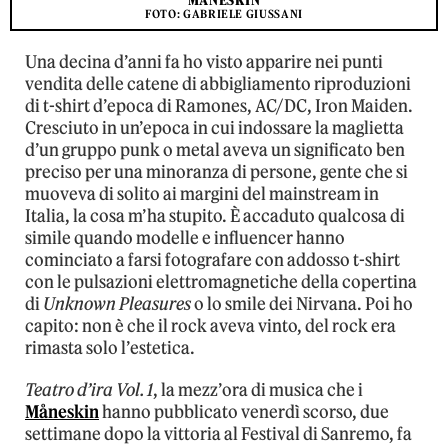
MÅNESKIN
FOTO: GABRIELE GIUSSANI
Una decina d’anni fa ho visto apparire nei punti
vendita delle catene di abbigliamento riproduzioni
di t-shirt d’epoca di Ramones, AC/DC, Iron Maiden.
Cresciuto in un’epoca in cui indossare la maglietta
d’un gruppo punk o metal aveva un significato ben
preciso per una minoranza di persone, gente che si
muoveva di solito ai margini del mainstream in
Italia, la cosa m’ha stupito. È accaduto qualcosa di
simile quando modelle e influencer hanno
cominciato a farsi fotografare con addosso t-shirt
con le pulsazioni elettromagnetiche della copertina
di
Unknown Pleasures
o lo smile dei Nirvana. Poi ho
capito: non è che il rock aveva vinto, del rock era
rimasta solo l’estetica.
Teatro d’ira Vol. 1
, la mezz’ora di musica che i
Måneskin
hanno pubblicato venerdì scorso, due
settimane dopo la vittoria al Festival di Sanremo, fa