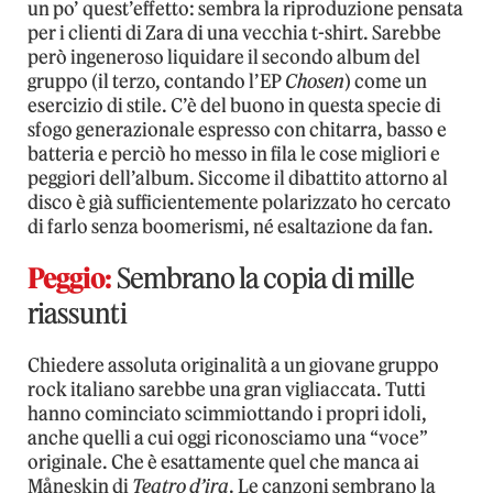
un po’ quest’effetto: sembra la riproduzione pensata
per i clienti di Zara di una vecchia t-shirt. Sarebbe
però ingeneroso liquidare il secondo album del
gruppo (il terzo, contando l’EP
Chosen
) come un
esercizio di stile. C’è del buono in questa specie di
sfogo generazionale espresso con chitarra, basso e
batteria e perciò ho messo in fila le cose migliori e
peggiori dell’album. Siccome il dibattito attorno al
disco è già sufficientemente polarizzato ho cercato
di farlo senza boomerismi, né esaltazione da fan.
Peggio:
Sembrano la copia di mille
riassunti
Chiedere assoluta originalità a un giovane gruppo
rock italiano sarebbe una gran vigliaccata. Tutti
hanno cominciato scimmiottando i propri idoli,
anche quelli a cui oggi riconosciamo una “voce”
originale. Che è esattamente quel che manca ai
Måneskin di
Teatro d’ira
. Le canzoni sembrano la