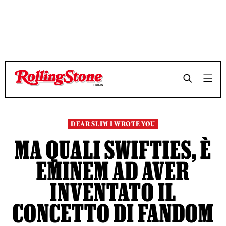
TEMPO DI LETTURA 7 MINUTI
TEMPO DI LETTURA 7 MINUTI
SHARE
SHARE
DEAR SLIM I WROTE YOU
MA QUALI SWIFTIES, È
EMINEM AD AVER
INVENTATO IL
CONCETTO DI FANDOM