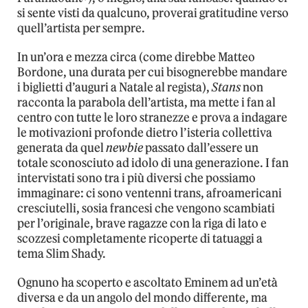
si sente visti da qualcuno, proverai gratitudine verso
quell’artista per sempre.
In un’ora e mezza circa (come direbbe Matteo
Bordone, una durata per cui bisognerebbe mandare
i biglietti d’auguri a Natale al regista),
Stans
non
racconta la parabola dell’artista, ma mette i fan al
centro con tutte le loro stranezze e prova a indagare
le motivazioni profonde dietro l’isteria collettiva
generata da quel
newbie
passato dall’essere un
totale sconosciuto ad idolo di una generazione. I fan
intervistati sono tra i più diversi che possiamo
immaginare: ci sono ventenni trans, afroamericani
cresciutelli, sosia francesi che vengono scambiati
per l’originale, brave ragazze con la riga di lato e
scozzesi completamente ricoperte di tatuaggi a
tema Slim Shady.
Ognuno ha scoperto e ascoltato Eminem ad un’età
diversa e da un angolo del mondo differente, ma