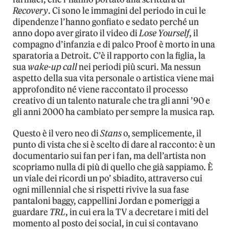
Recovery
. Ci sono le immagini del periodo in cui le
dipendenze l’hanno gonfiato e sedato perché un
anno dopo aver girato il video di
Lose Yourself
, il
compagno d’infanzia e di palco Proof è morto in una
sparatoria a Detroit. C’è il rapporto con la figlia, la
sua
wake-up call
nei periodi più scuri. Ma nessun
aspetto della sua vita personale o artistica viene mai
approfondito né viene raccontato il processo
creativo di un talento naturale che tra gli anni ’90 e
gli anni 2000 ha cambiato per sempre la musica rap.
Questo è il vero neo di
Stans
o, semplicemente, il
punto di vista che si è scelto di dare al racconto: è un
documentario sui fan per i fan, ma dell’artista non
scopriamo nulla di più di quello che già sappiamo. È
un viale dei ricordi un po’ sbiadito, attraverso cui
ogni millennial che si rispetti rivive la sua fase
pantaloni baggy, cappellini Jordan e pomeriggi a
guardare
TRL
, in cui era la TV a decretare i miti del
momento al posto dei social, in cui si contavano