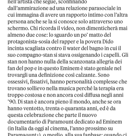
nell’artista che segue, sconfinando
dall’ammirazione ad una relazione parasociale in
cui immagina di avere un rapporto intimo con l’altra
persona anche se la si conosce solo attraverso uno
schermo. Chi ricorda il video, non dimenticherà mai
almeno due cose: lo sguardo un po’ matto del
protagonista-sosia del rapper e la povera Dido
incinta scagliata contro il water del bagno in cui il
suo compagno-stan si stava ossigenando i capelli. Gli
stan non hanno nulla della scanzonata allegria dei
fan del pop e in questo Eminem è stato geniale nel
trovargli una definizione così calzante. Sono
ossessivi, fissativi, hanno personalità complesse che
trovano sollievo nella musica perché la terapia era
troppo costosa e non ancora così diffusa negli anni
’90. Di stan è ancora pieno il mondo, anche se ora
hanno ventotto, trenta o quaranta anni, ed è da
questa celebrazione che parte il nuovo
documentario di Paramount dedicato ad Eminem
(in Italia da oggi al cinema, l’anno prossimo su
Paramaount+), o meglio, alla sua fanbase: quando ci