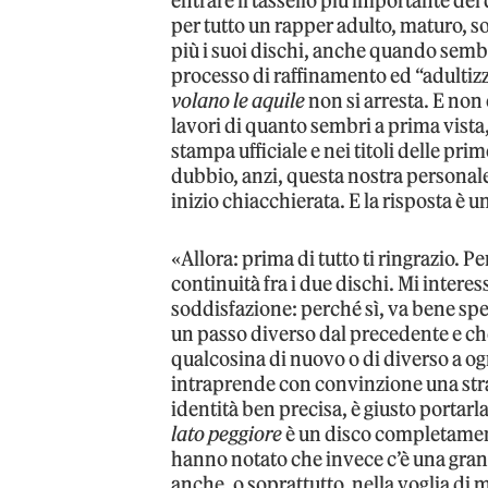
entrare il tassello più importante de
per tutto un rapper adulto, maturo, s
più i suoi dischi, anche quando sembr
processo di raffinamento ed “adultiz
volano le aquile
non si arresta. E non 
lavori di quanto sembri a prima vist
stampa ufficiale e nei titoli delle pri
dubbio, anzi, questa nostra personal
inizio chiacchierata. E la risposta è 
«Allora: prima di tutto ti ringrazio. 
continuità fra i due dischi. Mi intere
soddisfazione: perché sì, va bene s
un passo diverso dal precedente e che
qualcosina di nuovo o di diverso a og
intraprende con convinzione una stra
identità ben precisa, è giusto portarla
lato peggiore
è un disco completamen
hanno notato che invece c’è una gran
anche, o soprattutto, nella voglia di