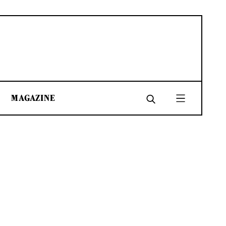
MAGAZINE
SHARE
SHARE