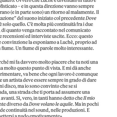
l quadro. Ovvero che Luchè è diventato in tutto e
ofisticato – e in questa direzione vanno sempre
ano (e in parte sono) un ritorno al malamente. Il
zazione” del suono iniziato col precedente
Dove
è solo quello. C’è molta più continuità fra i due
a, di quanto venga raccontato nel comunicato
me recensioni ed interviste uscite. Ecco: questo
e convinzione la esponiamo a Luchè, proprio ad
un fiume. Un fiume di parole molto interessante.
Perché mi fa davvero molto piacere che tu noti una
ssa molto questo punto di vista. E mi dà anche
perimentare, va bene che ogni lavoro è comunque
 un artista deve essere sempre in grado di dare
ni disco, ma io sono convinto che se si
da, una strada che ti porta ad assumere una
 avanti. Sì, vero, in tanti hanno detto che
Il mio
te diverso da
Dove volano le aquile
. Ma in pochi
de continuità nel sound, nelle produzioni. E
 mettersi a nudo emotivamente».