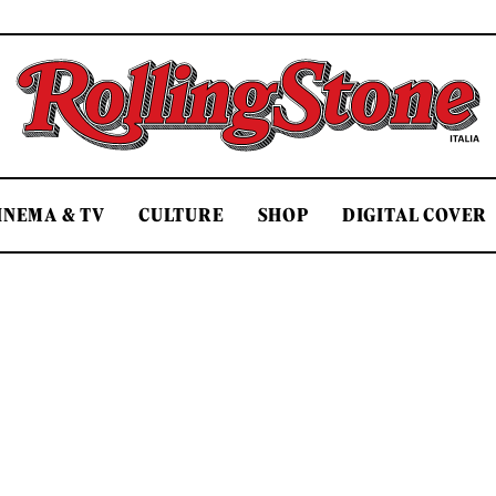
Rolling Stone Italia
INEMA & TV
CULTURE
SHOP
DIGITAL COVER