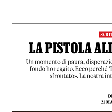
SCRI
LA PISTOLA AL
Un momento di paura, disperazio
fondo ho reagito. Ecco perché ‘I
sfrontato». La nostra in
D
21 M