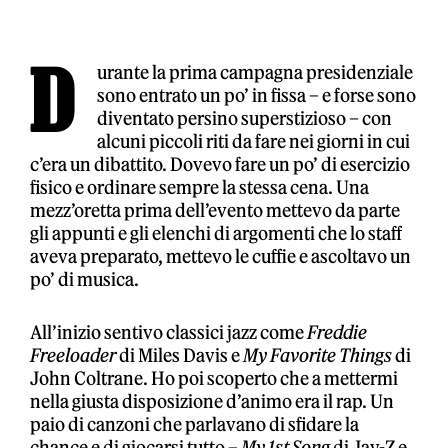
D
urante la prima campagna presidenziale
sono entrato un po’ in fissa – e forse sono
diventato persino superstizioso – con
alcuni piccoli riti da fare nei giorni in cui
c’era un dibattito. Dovevo fare un po’ di esercizio
fisico e ordinare sempre la stessa cena. Una
mezz’oretta prima dell’evento mettevo da parte
gli appunti e gli elenchi di argomenti che lo staff
aveva preparato, mettevo le cuffie e ascoltavo un
po’ di musica.
All’inizio sentivo classici jazz come
Freddie
Freeloader
di Miles Davis e
My Favorite Things
di
John Coltrane. Ho poi scoperto che a mettermi
nella giusta disposizione d’animo era il rap. Un
paio di canzoni che parlavano di sfidare la
chance e di giocarsi tutto –
My 1st Song
di Jay-Z e