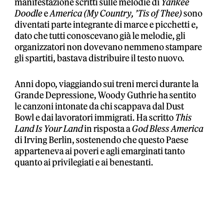
manifestazione scritti sulle melodie di
Yankee
Doodle
e
America (My Country, ’Tis of Thee)
sono
diventati parte integrante di marce e picchetti e,
dato che tutti conoscevano già le melodie, gli
organizzatori non dovevano nemmeno stampare
gli spartiti, bastava distribuire il testo nuovo.
Anni dopo, viaggiando sui treni merci durante la
Grande Depressione, Woody Guthrie ha sentito
le canzoni intonate da chi scappava dal Dust
Bowl e dai lavoratori immigrati. Ha scritto
This
Land Is Your Land
in risposta a
God Bless America
di Irving Berlin, sostenendo che questo Paese
apparteneva ai poveri e agli emarginati tanto
quanto ai privilegiati e ai benestanti.