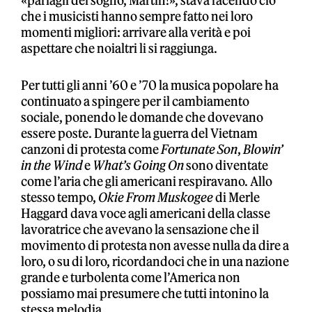
«parlagli del sogno, Martin!», stava facendo ciò
che i musicisti hanno sempre fatto nei loro
momenti migliori: arrivare alla verità e poi
aspettare che noialtri li si raggiunga.
Per tutti gli anni ’60 e ’70 la musica popolare ha
continuato a spingere per il cambiamento
sociale, ponendo le domande che dovevano
essere poste. Durante la guerra del Vietnam
canzoni di protesta come
Fortunate Son
,
Blowin’
in the Wind
e
What’s Going On
sono diventate
come l’aria che gli americani respiravano. Allo
stesso tempo,
Okie From Muskogee
di Merle
Haggard dava voce agli americani della classe
lavoratrice che avevano la sensazione che il
movimento di protesta non avesse nulla da dire a
loro, o su di loro, ricordandoci che in una nazione
grande e turbolenta come l’America non
possiamo mai presumere che tutti intonino la
stessa melodia.