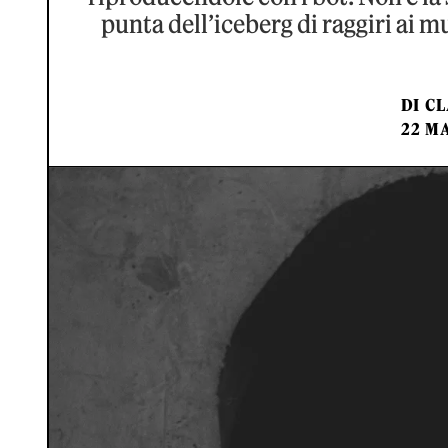
punta dell’iceberg di raggiri ai m
DI
CL
22 M