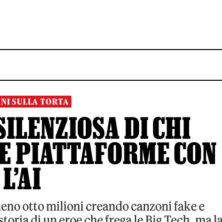
ANI SULLA TORTA
SILENZIOSA DI CHI
 E PIATTAFORME CON
L’AI
eno otto milioni creando canzoni fake e
toria di un eroe che frega le Big Tech, ma l