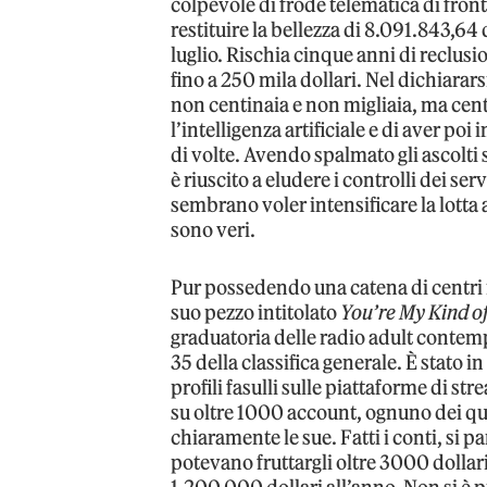
colpevole di frode telematica di front
restituire la bellezza di 8.091.843,64 
luglio. Rischia cinque anni di reclusio
fino a 250 mila dollari. Nel dichiara
non centinaia e non migliaia, ma cent
l’intelligenza artificiale e di aver po
di volte. Avendo spalmato gli ascolti
è riuscito a eludere i controlli dei se
sembrano voler intensificare la lotta a 
sono veri.
Pur possedendo una catena di centri m
suo pezzo intitolato
You’re My Kind of
graduatoria delle radio adult conte
35 della classifica generale. È stato i
profili fasulli sulle piattaforme di s
su oltre 1000 account, ognuno dei qu
chiaramente le sue. Fatti i conti, si p
potevano fruttargli oltre 3000 dollari