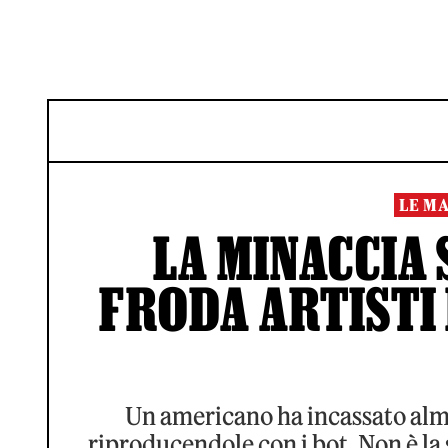
LE M
LA MINACCIA 
FRODA ARTISTI
Un americano ha incassato alm
riproducendole con i bot. Non è la s