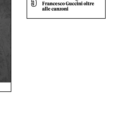
Francesco Guccini oltre
alle canzoni