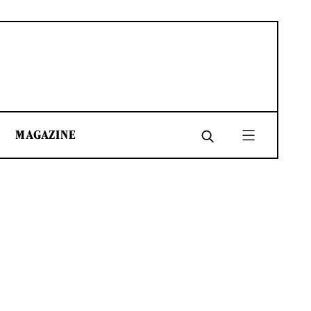
MAGAZINE
SHARE
SHARE