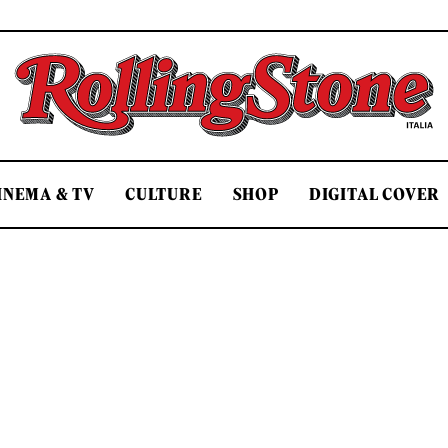
Rolling Stone Italia
INEMA & TV
CULTURE
SHOP
DIGITAL COVER