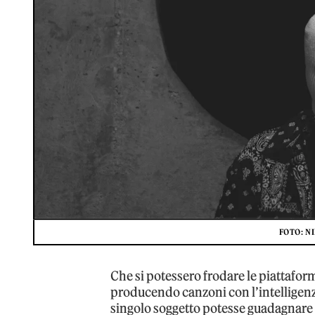
FOTO: N
Che si potessero frodare le piattaform
producendo canzoni con l’intelligenz
singolo soggetto potesse guadagnare m