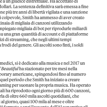
e a un giudice distrettuale. Ha accettato di
dollari. La sentenza definitiva sarà emessa a fine
ne più tre anni di libertà vigilata e una sanzione
rsi colpevole, Smith ha ammesso di aver creato
inaia di migliaia di canzoni utilizzando
i impiegato migliaia di bot per riprodurle miliardi
 su una gran quantità di account e di piattaforme
rvizi di streaming, che negli ultimi tempi
frodi del genere. Gli ascolti sono finti, i soldi
edici, si è dedicato alla musica e nel 2017 un
 Beautiful
ha stazionato per tre mesi nella
mporary americane, spingendosi fino al numero
n quel periodo che Smith ha iniziato a creare
treaming per suonare la propria musica. Ha operato
ali ha riprodotto ogni giorno più di 600 canzoni,
arla di oltre 660 mila ascolti quotidiani, che
 al giorno, quasi 100 mila al mese e oltre