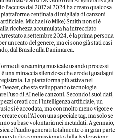
iù fermato e anzi l’avvento dell’AI generativa gli
o l’accusa dal 2017 al 2024 ha creato qualcosa
 piattaforme centinaia di migliaia di canzoni
rtificiale. Michael (o Mike) Smith non si è
 alla ricchezza accumulata ha intrecciato
i. Arrestato a settembre 2024, è la prima persona
 per un reato del genere, ma ci sono già stati casi
do, dal Brasile alla Danimarca.
taforme di streaming musicale usando processi
I è una minaccia silenziosa che erode i guadagni
egistrata. La piattaforma più attiva nel
 Deezer, che sta sviluppando tecnologie
re l’uso di AI nelle canzoni. Secondo i suoi dati,
zzi creati con l’intelligenza artificiale, un
usic si è accodata, ma con molto meno vigore e
create con l’AI con una speciale tag, ma solo se
ranno su base volontaria nei metadati. A gennaio,
a e l’audio generati totalmente o in gran parte
 uno studio commissionato dalla Federazione