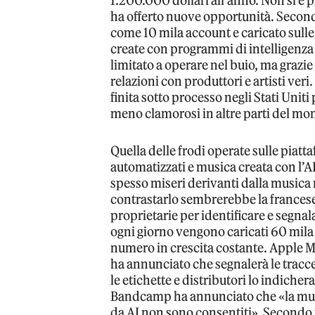
1.200.000 dollari all’anno. Non si è p
ha offerto nuove opportunità. Second
come 10 mila account e caricato sulle
create con programmi di intelligenza a
limitato a operare nel buio, ma grazie
relazioni con produttori e artisti ver
finita sotto processo negli Stati Uniti
meno clamorosi in altre parti del mon
Quella delle frodi operate sulle piat
automatizzati e musica creata con l’A
spesso miseri derivanti dalla musica r
contrastarlo sembrerebbe la francese
proprietarie per identificare e segnala
ogni giorno vengono caricati 60 mila pe
numero in crescita costante. Apple M
ha annunciato che segnalerà le tracce 
le etichette e distributori lo indiche
Bandcamp ha annunciato che «la music
da AI non sono consentiti». Secondo