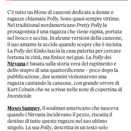
C’è tutto un filone di canzoni dedicate a donne o
ragazze chiamate Polly. Sono quasi sempre vittime.
Nel traditional nordamericano
Pretty Polly
la
protagonista è una ragazza che viene rapita, portata
nel bosco e uccisa. In alcune versioni della canzone,
il suo amante la uccide quando scopre che è incinta.
La
Polly
dei Kinks lascia la casa paterna per cercare
fortuna in città, ma finisce nei guai. La
Polly
dei
Nirvana
è basata sulla storia vera del rapimento e
dello stupro di una quattordicenne – poco dopo la
pubblicazione, due uomini violentarono una
ragazza cantando la canzone, con grande orrore di
Kurt Cobain che ne scrisse nelle note di copertina di
Incesticide
.
Moses Sumney
, il soulman americano che nasceva
quando i Nirvana incidevano il pezzo, riscatta il
destino di tutte queste ragazze nel suo ultimo
singolo. La sua
Polly
, descritta in un testo solo