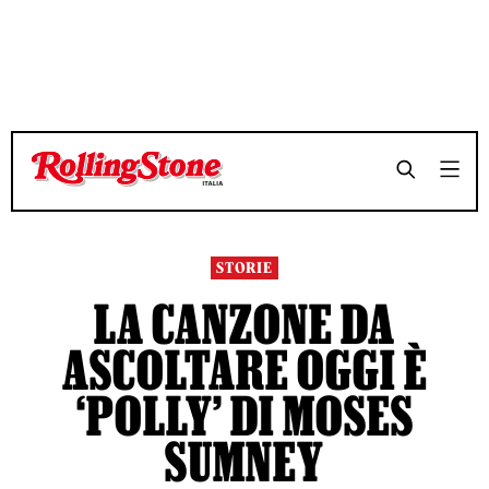
TEMPO DI LETTURA 4 MINUTI
TEMPO DI LETTURA 4 MINUTI
SHARE
SHARE
STORIE
LA CANZONE DA
ASCOLTARE OGGI È
‘POLLY’ DI MOSES
SUMNEY