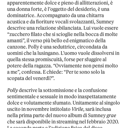
apparentemente dolce e pieno di allitterazioni, è
una donna forte, è l’oggetto del desiderio, è una
dominatrice. Accompagnato da una chitarra
acustica e da fioriture vocali svolazzanti, Sumney
descrive una relazione sbilanciata. Lui vuole essere
“zucchero filato che si scioglie nella bocca di molte
amanti”, il verso più bello ed enigmatico della
canzone. Polly è una seduttrice, circondata da
uomini che la lusingano. L’uomo vuole dissolversi in
quella stessa promiscuità, forse per sfuggire al
potere della ragazza. “Ovviamente non pensi molto
a me”, confessa. E chiede: “Per te sono solo la
scopata del venerdì?”.
Polly
descrive la sottomissione e la confusione
sentimentale e sessuale in modo inaspettatamente
dolce e volutamente sfumato. Unitamente al singolo
uscito in novembre intitolato
Virile
, sarà inclusa
nella prima parte del nuovo album di Sumney
grae
che sarà disponibile in streaming nel febbraio 2020.
La seconda parte e l’edizione fisica del disco