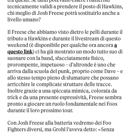
tra questi. Se tanti potevano essere i batteristi
tecnicamente validi a prendere il posto di Hawkins,
chi meglio di Josh Freese potrà sostituirlo anche a
livello umano?
Il Freese che abbiamo visto dietro le pelli durante il
tributo a Hawkins e durante il livestream di questo
weekend (è disponibile per qualche ora ancora
a
questo link
) ci ha già mostrato un modo tutto suo di
suonare con la band, sfacciatamente fisico,
prorompente, impetuoso – d’altronde è uno che
arriva dalla scuola del punk, proprio come Dave – e
allo stesso tempo pieno di sfumature che possano
arricchire le complicate strutture delle tracce.
Inoltre grazie a una spiccata mimica, colorata da
trick e da una presente espressività, Freese sembra
pronto a giocare un ruolo fondamentale nei Foos
durante il loro prossimo tour.
Con Josh Freese alla batteria vedremo dei Foo
Fighters diversi, ma Grohl l’aveva detto: «Senza