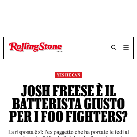
TEMPO DI LETTURA 6 MINUTI
TEMPO DI LETTURA 6 MINUTI
SHARE
SHARE
YES HE CAN
JOSH FREESE È IL
BATTERISTA GIUSTO
PER I FOO FIGHTERS?
La risposta è sì: l’ex paggetto che ha portato le fedi al