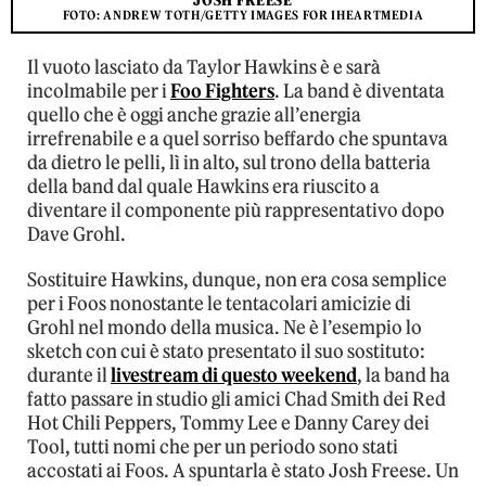
JOSH FREESE
FOTO: ANDREW TOTH/GETTY IMAGES FOR IHEARTMEDIA
Il vuoto lasciato da Taylor Hawkins è e sarà
incolmabile per i
Foo Fighters
. La band è diventata
quello che è oggi anche grazie all’energia
irrefrenabile e a quel sorriso beffardo che spuntava
da dietro le pelli, lì in alto, sul trono della batteria
della band dal quale Hawkins era riuscito a
diventare il componente più rappresentativo dopo
Dave Grohl.
Sostituire Hawkins, dunque, non era cosa semplice
per i Foos nonostante le tentacolari amicizie di
Grohl nel mondo della musica. Ne è l’esempio lo
sketch con cui è stato presentato il suo sostituto:
durante il
livestream di questo weekend
, la band ha
fatto passare in studio gli amici Chad Smith dei Red
Hot Chili Peppers, Tommy Lee e Danny Carey dei
Tool, tutti nomi che per un periodo sono stati
accostati ai Foos. A spuntarla è stato Josh Freese. Un