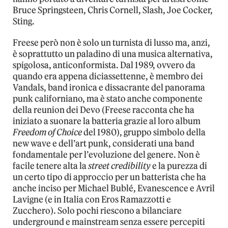
Bruce Springsteen, Chris Cornell, Slash, Joe Cocker,
Sting.
Freese però non è solo un turnista di lusso ma, anzi,
è soprattutto un paladino di una musica alternativa,
spigolosa, anticonformista. Dal 1989, ovvero da
quando era appena diciassettenne, è membro dei
Vandals, band ironica e dissacrante del panorama
punk californiano, ma è stato anche componente
della reunion dei Devo (Freese racconta che ha
iniziato a suonare la batteria grazie al loro album
Freedom of Choice
del 1980), gruppo simbolo della
new wave e dell’art punk, considerati una band
fondamentale per l’evoluzione del genere. Non è
facile tenere alta la
street credibility
e la purezza di
un certo tipo di approccio per un batterista che ha
anche inciso per Michael Bublé, Evanescence e Avril
Lavigne (e in Italia con Eros Ramazzotti e
Zucchero). Solo pochi riescono a bilanciare
underground e mainstream senza essere percepiti