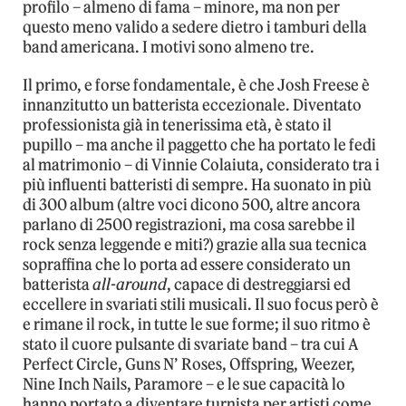
profilo – almeno di fama – minore, ma non per
questo meno valido a sedere dietro i tamburi della
band americana. I motivi sono almeno tre.
Il primo, e forse fondamentale, è che Josh Freese è
innanzitutto un batterista eccezionale. Diventato
professionista già in tenerissima età, è stato il
pupillo – ma anche il paggetto che ha portato le fedi
al matrimonio – di Vinnie Colaiuta, considerato tra i
più influenti batteristi di sempre. Ha suonato in più
di 300 album (altre voci dicono 500, altre ancora
parlano di 2500 registrazioni, ma cosa sarebbe il
rock senza leggende e miti?) grazie alla sua tecnica
sopraffina che lo porta ad essere considerato un
batterista
all-around
, capace di destreggiarsi ed
eccellere in svariati stili musicali. Il suo focus però è
e rimane il rock, in tutte le sue forme; il suo ritmo è
stato il cuore pulsante di svariate band – tra cui A
Perfect Circle, Guns N’ Roses, Offspring, Weezer,
Nine Inch Nails, Paramore – e le sue capacità lo
hanno portato a diventare turnista per artisti come