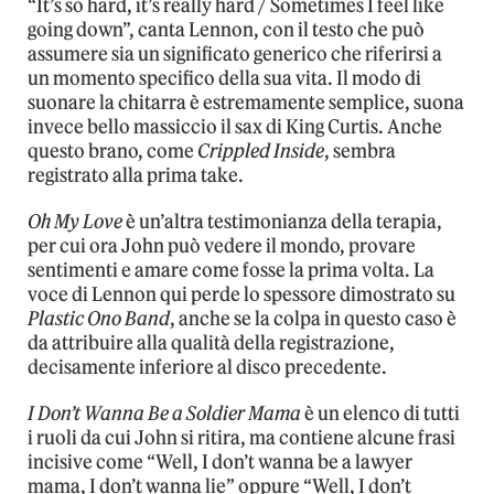
“It’s so hard, it’s really hard / Sometimes I feel like
going down”, canta Lennon, con il testo che può
assumere sia un significato generico che riferirsi a
un momento specifico della sua vita. Il modo di
suonare la chitarra è estremamente semplice, suona
invece bello massiccio il sax di King Curtis. Anche
questo brano, come
Crippled Inside
, sembra
registrato alla prima take.
Oh My Love
è un’altra testimonianza della terapia,
per cui ora John può vedere il mondo, provare
sentimenti e amare come fosse la prima volta. La
voce di Lennon qui perde lo spessore dimostrato su
Plastic Ono Band
, anche se la colpa in questo caso è
da attribuire alla qualità della registrazione,
decisamente inferiore al disco precedente.
I Don’t Wanna Be a Soldier Mama
è un elenco di tutti
i ruoli da cui John si ritira, ma contiene alcune frasi
incisive come “Well, I don’t wanna be a lawyer
mama, I don’t wanna lie” oppure “Well, I don’t