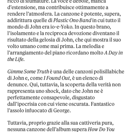
ricco di sfumature. La voce è debole, manca
d’estensione, ma contribuisce ottimamente a
rendere l’atmosfera. La canzone è potente, supera,
addirittura quelle di
Plastic Ono Band
in cui tutto il
mondo di John era io-e-Yoko. In questo brano,
l’isolamento e la reciproca devozione diventano il
risultato della gelosia di John, che qui mostra il suo
volto umano come mai prima. La melodia e
l’arrangiamento del piano ricordano molto
A Day in
the Life
.
Gimme Some Truth
è una delle canzoni polisillabiche
di John e, come
I Found Out
, è un elenco di
denunce. Qui, tuttavia, la scoperta della verità non
rappresenta uno shock, dato che John ne è
perfettamente consapevole, disgustato
dall’ipocrisia con cui viene oscurata. Fantastico
l’assolo infuocato di George.
Tuttavia, proprio grazie alla sua cattiveria pura,
nessuna canzone dell’album supera
How Do You