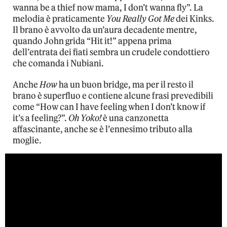
wanna be a thief now mama, I don’t wanna fly”. La
melodia è praticamente
You Really Got Me
dei Kinks.
Il brano è avvolto da un’aura decadente mentre,
quando John grida “Hit it!” appena prima
dell’entrata dei fiati sembra un crudele condottiero
che comanda i Nubiani.
Anche
How
ha un buon bridge, ma per il resto il
brano è superfluo e contiene alcune frasi prevedibili
come “How can I have feeling when I don’t know if
it’s a feeling?”.
Oh Yoko!
è una canzonetta
affascinante, anche se è l’ennesimo tributo alla
moglie.