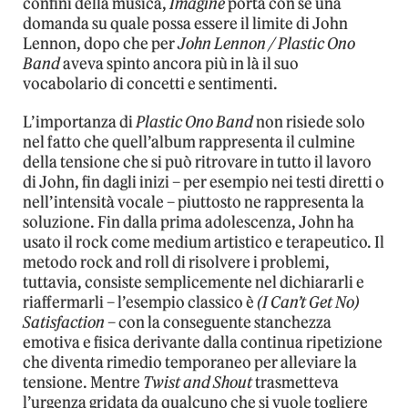
confini della musica,
Imagine
porta con sé una
domanda su quale possa essere il limite di John
Lennon, dopo che per
John Lennon / Plastic Ono
Band
aveva spinto ancora più in là il suo
vocabolario di concetti e sentimenti.
L’importanza di
Plastic Ono Band
non risiede solo
nel fatto che quell’album rappresenta il culmine
della tensione che si può ritrovare in tutto il lavoro
di John, fin dagli inizi – per esempio nei testi diretti o
nell’intensità vocale – piuttosto ne rappresenta la
soluzione. Fin dalla prima adolescenza, John ha
usato il rock come medium artistico e terapeutico. Il
metodo rock and roll di risolvere i problemi,
tuttavia, consiste semplicemente nel dichiararli e
riaffermarli – l’esempio classico è
(I Can’t Get No)
Satisfaction
– con la conseguente stanchezza
emotiva e fisica derivante dalla continua ripetizione
che diventa rimedio temporaneo per alleviare la
tensione. Mentre
Twist and Shout
trasmetteva
l’urgenza gridata da qualcuno che si vuole togliere