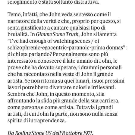
scioglimento è stata soltanto distruttiva.
Temo, infatti, che John veda se stesso come il
narratore della verità e che, proprio per questo, si
senta giustificato a cantare qualsiasi tipo di
brutalità. In
Gimme Some Truth
, John si lamenta
“I’ve had enough of watching scenes / of
schizophrenic-egocentric-paranoic-prima donnas”:
di chi sta parlando? Personalmente sono più
interessato a conoscere il lato umano di John, le
prove che ha dovuto superare, i drammi personali
che ha raccontato nella veste di John il grande
artista. Se non ritorna su quei binari, i suoi prossimi
lavori potrebbero diventare noiosi e irrilevanti.
Sembra che John, in questo momento, stia
affrontando la sfida più grande della sua carriera,
come persona e come artista. Tuttavia i grandi
artisti, di cui John fa parte, non sono nulla senza
spirito di intraprendenza.
Da Rolling Stone US dell’8 ottobre 1971.