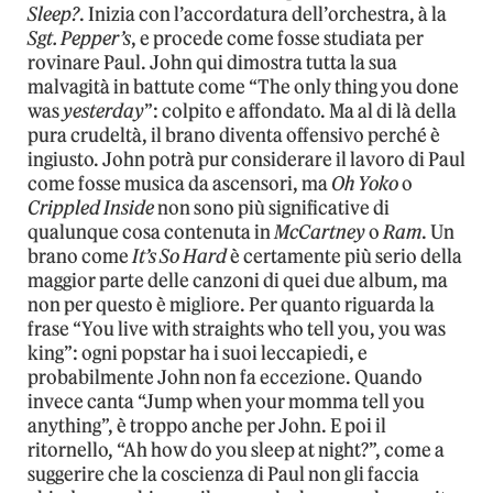
Sleep?
. Inizia con l’accordatura dell’orchestra, à la
Sgt. Pepper’s
, e procede come fosse studiata per
rovinare Paul. John qui dimostra tutta la sua
malvagità in battute come “The only thing you done
was
yesterday
”: colpito e affondato. Ma al di là della
pura crudeltà, il brano diventa offensivo perché è
ingiusto. John potrà pur considerare il lavoro di Paul
come fosse musica da ascensori, ma
Oh Yoko
o
Crippled Inside
non sono più significative di
qualunque cosa contenuta in
McCartney
o
Ram
. Un
brano come
It’s So Hard
è certamente più serio della
maggior parte delle canzoni di quei due album, ma
non per questo è migliore. Per quanto riguarda la
frase “You live with straights who tell you, you was
king”: ogni popstar ha i suoi leccapiedi, e
probabilmente John non fa eccezione. Quando
invece canta “Jump when your momma tell you
anything”, è troppo anche per John. E poi il
ritornello, “Ah how do you sleep at night?”, come a
suggerire che la coscienza di Paul non gli faccia