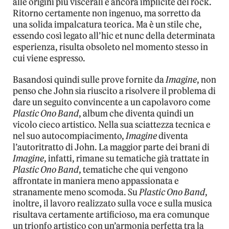
alle origini più viscerali e ancora implicite del rock.
Ritorno certamente non ingenuo, ma sorretto da
una solida impalcatura teorica. Ma è un stile che,
essendo così legato all’hic et nunc della determinata
esperienza, risulta obsoleto nel momento stesso in
cui viene espresso.
Basandosi quindi sulle prove fornite da
Imagine
, non
penso che John sia riuscito a risolvere il problema di
dare un seguito convincente a un capolavoro come
Plastic Ono Band
, album che diventa quindi un
vicolo cieco artistico. Nella sua sciattezza tecnica e
nel suo autocompiacimento,
Imagine
diventa
l’autoritratto di John. La maggior parte dei brani di
Imagine
, infatti, rimane su tematiche già trattate in
Plastic Ono Band
, tematiche che qui vengono
affrontate in maniera meno appassionata e
stranamente meno scomoda. Su
Plastic Ono Band
,
inoltre, il lavoro realizzato sulla voce e sulla musica
risultava certamente artificioso, ma era comunque
un trionfo artistico con un’armonia perfetta tra la