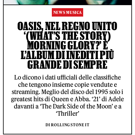
NEWS MUSICA
OASIS, NEL REGNO UNITO
‘(WHAT’S THE STORY)
MORNING GLORY?’ È
L’ALBUM DI INEDITI PIÙ
GRANDE DI SEMPRE
Lo dicono i dati ufficiali delle classifiche
che tengono insieme copie vendute e
streaming. Meglio del disco del 1995 solo i
greatest hits di Queen e Abba. ‘21’ di Adele
davanti a ‘The Dark Side of the Moon’ e a
‘Thriller’
DI ROLLING STONE IT