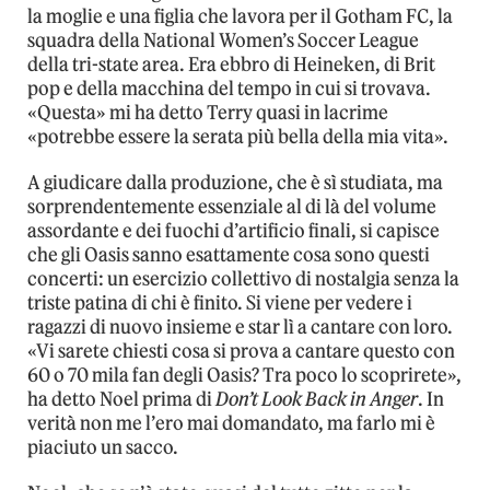
la moglie e una figlia che lavora per il Gotham FC, la
squadra della National Women’s Soccer League
della tri-state area. Era ebbro di Heineken, di Brit
pop e della macchina del tempo in cui si trovava.
«Questa» mi ha detto Terry quasi in lacrime
«potrebbe essere la serata più bella della mia vita».
A giudicare dalla produzione, che è sì studiata, ma
sorprendentemente essenziale al di là del volume
assordante e dei fuochi d’artificio finali, si capisce
che gli Oasis sanno esattamente cosa sono questi
concerti: un esercizio collettivo di nostalgia senza la
triste patina di chi è finito. Si viene per vedere i
ragazzi di nuovo insieme e star lì a cantare con loro.
«Vi sarete chiesti cosa si prova a cantare questo con
60 o 70 mila fan degli Oasis? Tra poco lo scoprirete»,
ha detto Noel prima di
Don’t Look Back in Anger
. In
verità non me l’ero mai domandato, ma farlo mi è
piaciuto un sacco.