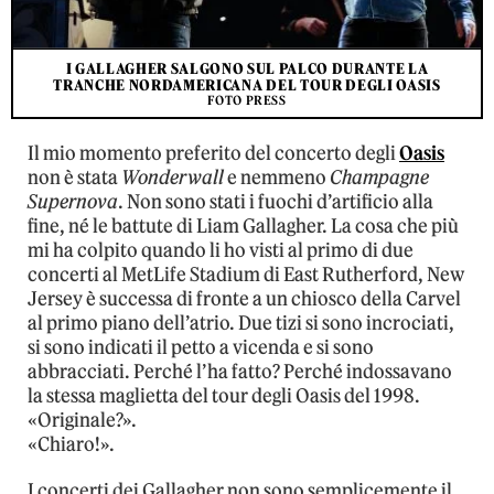
I GALLAGHER SALGONO SUL PALCO DURANTE LA
TRANCHE NORDAMERICANA DEL TOUR DEGLI OASIS
FOTO PRESS
Il mio momento preferito del concerto degli
Oasis
non è stata
Wonderwall
e nemmeno
Champagne
Supernova
. Non sono stati i fuochi d’artificio alla
fine, né le battute di Liam Gallagher. La cosa che più
mi ha colpito quando li ho visti al primo di due
concerti al MetLife Stadium di East Rutherford, New
Jersey è successa di fronte a un chiosco della Carvel
al primo piano dell’atrio. Due tizi si sono incrociati,
si sono indicati il petto a vicenda e si sono
abbracciati. Perché l’ha fatto? Perché indossavano
la stessa maglietta del tour degli Oasis del 1998.
«Originale?».
«Chiaro!».
I concerti dei Gallagher non sono semplicemente il