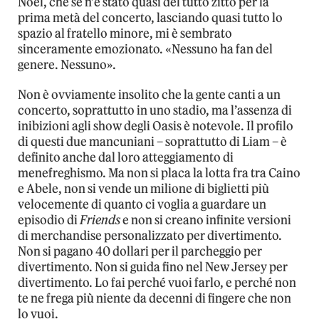
Noel, che se n’è stato quasi del tutto zitto per la
prima metà del concerto, lasciando quasi tutto lo
spazio al fratello minore, mi è sembrato
sinceramente emozionato. «Nessuno ha fan del
genere. Nessuno».
Non è ovviamente insolito che la gente canti a un
concerto, soprattutto in uno stadio, ma l’assenza di
inibizioni agli show degli Oasis è notevole. Il profilo
di questi due mancuniani – soprattutto di Liam – è
definito anche dal loro atteggiamento di
menefreghismo. Ma non si placa la lotta fra tra Caino
e Abele, non si vende un milione di biglietti più
velocemente di quanto ci voglia a guardare un
episodio di
Friends
e non si creano infinite versioni
di merchandise personalizzato per divertimento.
Non si pagano 40 dollari per il parcheggio per
divertimento. Non si guida fino nel New Jersey per
divertimento. Lo fai perché vuoi farlo, e perché non
te ne frega più niente da decenni di fingere che non
lo vuoi.