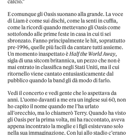
calcio.”
E comunque gli Oasis suonano alla grande. La voce
di Liam è come sui dischi, come la senti in cuffia,
come la ricordi quando mettevano gli Oasis come
sottofondo alle prime feste in casa in cui ti sei
sbronzato. Fanno principalmente le hit, soprattutto
pre-1996, quelle più facili da cantare tutti assieme.
Un momento inaspettato è
Half the World Away
,
sigla di una sitcom britannica, un pezzo che non è
mai entrato in classifica negli Stati Uniti, ma il cui
ritornello viene cantato entusiasticamente dal
pubblico quando la band gli dà modo di farlo.
Vedi il concerto e vedi gente che lo aspettava da
anni. L’uomo davanti a me era un inglese sui 60, non
ho capito il nome quando me l’ha urlato
all’orecchio, ma lo chiamerò Terry. Quando ha visto
gli Oasis per la prima volta, mi ha raccontato, aveva
appena incontrato la moglie e i figli esistevano solo
nella sua immaginazione. Con lui allo stadio c’erano