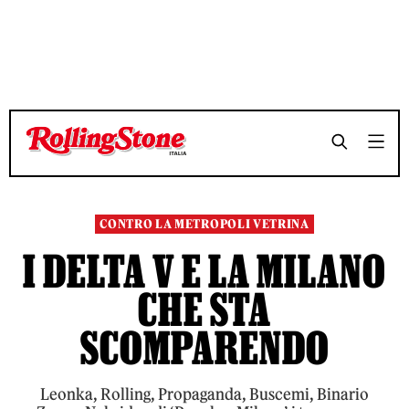
TEMPO DI LETTURA 6 MINUTI
TEMPO DI LETTURA 6 MINUTI
SHARE
SHARE
CONTRO LA METROPOLI VETRINA
I DELTA V E LA MILANO
CHE STA
SCOMPARENDO
Leonka, Rolling, Propaganda, Buscemi, Binario