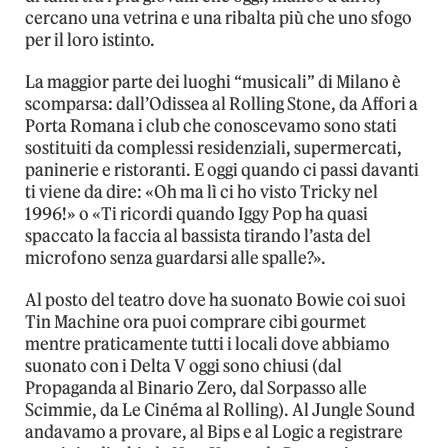
cercano una vetrina e una ribalta più che uno sfogo
per il loro istinto.
La maggior parte dei luoghi “musicali” di Milano è
scomparsa: dall’Odissea al Rolling Stone, da Affori a
Porta Romana i club che conoscevamo sono stati
sostituiti da complessi residenziali, supermercati,
paninerie e ristoranti. E oggi quando ci passi davanti
ti viene da dire: «Oh ma lì ci ho visto Tricky nel
1996!» o «Ti ricordi quando Iggy Pop ha quasi
spaccato la faccia al bassista tirando l’asta del
microfono senza guardarsi alle spalle?».
Al posto del teatro dove ha suonato Bowie coi suoi
Tin Machine ora puoi comprare cibi gourmet
mentre praticamente tutti i locali dove abbiamo
suonato con i Delta V oggi sono chiusi (dal
Propaganda al Binario Zero, dal Sorpasso alle
Scimmie, da Le Cinéma al Rolling). Al Jungle Sound
andavamo a provare, al Bips e al Logic a registrare