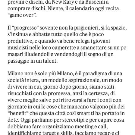
provini e dischi, da New Kary e da Buscemi a
comprare dischi. Niente, il calendario oggi recita
“game over”.
Il “progresso” sovente non fa prigionieri, si fa spazio,
s’insinua e abbatte tutto quello che è poco
produttivo, e quando va bene relega i giovani
musicisti nelle loro camerette a smanettare su un pc
magari illudendoli e vendendogli il sogno di un
passaggio in un talent.
Milano non è solo più Milano, è il paradigma di una
società intera, un modello aspirazionale, un modo
di vivere in cui, giorno dopo giorno, siamo stati
risucchiati con la promessa, anzi la certezza, di
vivere meglio salvo poi ritrovarsi a fare i conti con
giornate in cui le cose che mancano valgono più dei
“benefit” che questa città così smart ti ha portato in
dote. Oggi parliamo per stereotipi e per capire cosa
dobbiamo fare organizziamo meeting e call,
identifichiamo target e skills, facciamo recap e ci