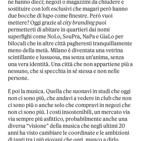
ne hanno dieci; negozi o magazzini da chiudere e
sostituire con loft esclusivi che magari però hanno
due bocche di lupo come finestre. Però vuoi
mettere? Oggi grazie al
city branding
puoi
permetterti di abitare in quartieri dai nomi
superfighi come NoLo, SouPra, NaPa e GiaLo per
bilocali che in altre città pagheresti tranquillamente
meno della metà. Milano è diventata una vetrina
scintillante e lussuosa, ma senza un’anima, senza
una vera identità. Una città che non appartiene più a
nessuno, che si specchia in sé stessa e non nelle
persone.
E poi la musica. Quella che suonavi in studi che oggi
non ci sono più, che andavi a vedere in club che non
ci sono più o anche solo che compravi in negozi che
non ci sono più. I costi insostenibili, un mercato via
via sempre più asfittico, probabilmente anche una
diversa “visione” della musica che negli ultimi 20
anni ha visto cambiare le coordinate e le ambizioni
di tanti tra i più giovani che oggi, manco a dirlo,