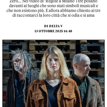
Zero... Nel video di ‘Regole a Milano’ i tre posano
davanti ai luoghi che sono stati simboli musicali e
che non esistono più. E allora abbiamo chiesto ai tre
di raccontarci la loro città che si odia e si ama
DI
DELTA V
13 OTTOBRE 2025 14:48