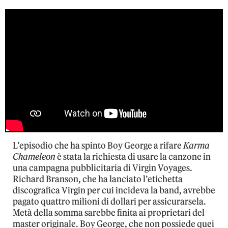
L’episodio che ha spinto Boy George a rifare
Karma
Chameleon
è stata la richiesta di usare la canzone in
una campagna pubblicitaria di Virgin Voyages.
Richard Branson, che ha lanciato l’etichetta
discografica Virgin per cui incideva la band, avrebbe
pagato quattro milioni di dollari per assicurarsela.
Metà della somma sarebbe finita ai proprietari del
master originale. Boy George, che non possiede quei