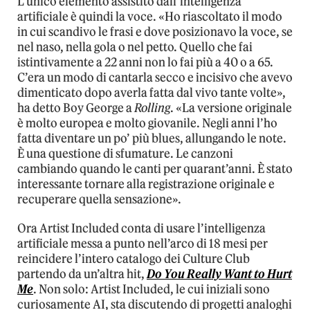
L’unico elemento assistito dall’intelligenza
artificiale è quindi la voce. «Ho riascoltato il modo
in cui scandivo le frasi e dove posizionavo la voce, se
nel naso, nella gola o nel petto. Quello che fai
istintivamente a 22 anni non lo fai più a 40 o a 65.
C’era un modo di cantarla secco e incisivo che avevo
dimenticato dopo averla fatta dal vivo tante volte»,
ha detto Boy George a
Rolling
. «La versione originale
è molto europea e molto giovanile. Negli anni l’ho
fatta diventare un po’ più blues, allungando le note.
È una questione di sfumature. Le canzoni
cambiando quando le canti per quarant’anni. È stato
interessante tornare alla registrazione originale e
recuperare quella sensazione».
Ora Artist Included conta di usare l’intelligenza
artificiale messa a punto nell’arco di 18 mesi per
reincidere l’intero catalogo dei Culture Club
partendo da un’altra hit,
Do You Really Want to Hurt
Me
. Non solo: Artist Included, le cui iniziali sono
curiosamente AI, sta discutendo di progetti analoghi