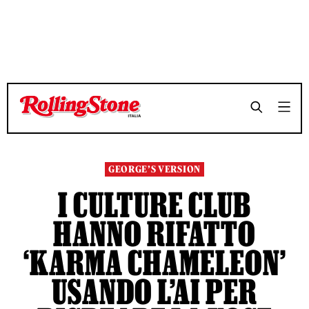
TEMPO DI LETTURA 6 MINUTI
TEMPO DI LETTURA 6 MINUTI
SHARE
SHARE
GEORGE’S VERSION
I CULTURE CLUB
HANNO RIFATTO
‘KARMA CHAMELEON’
USANDO L’AI PER