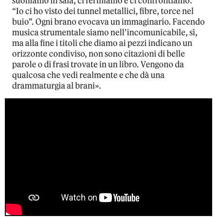
suoniamo in sala, ci fermiamo e ci confrontiamo:
“Io ci ho visto dei tunnel metallici, fibre, torce nel
buio”. Ogni brano evocava un immaginario. Facendo
musica strumentale siamo nell’incomunicabile, sì,
ma alla fine i titoli che diamo ai pezzi indicano un
orizzonte condiviso, non sono citazioni di belle
parole o di frasi trovate in un libro. Vengono da
qualcosa che vedi realmente e che dà una
drammaturgia al brani».