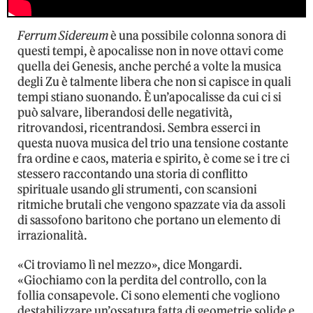
Ferrum Sidereum
è una possibile colonna sonora di
questi tempi, è apocalisse non in nove ottavi come
quella dei Genesis, anche perché a volte la musica
degli Zu è talmente libera che non si capisce in quali
tempi stiano suonando. È un’apocalisse da cui ci si
può salvare, liberandosi delle negatività,
ritrovandosi, ricentrandosi. Sembra esserci in
questa nuova musica del trio una tensione costante
fra ordine e caos, materia e spirito, è come se i tre ci
stessero raccontando una storia di conflitto
spirituale usando gli strumenti, con scansioni
ritmiche brutali che vengono spazzate via da assoli
di sassofono baritono che portano un elemento di
irrazionalità.
«Ci troviamo lì nel mezzo», dice Mongardi.
«Giochiamo con la perdita del controllo, con la
follia consapevole. Ci sono elementi che vogliono
destabilizzare un’ossatura fatta di geometrie solide e