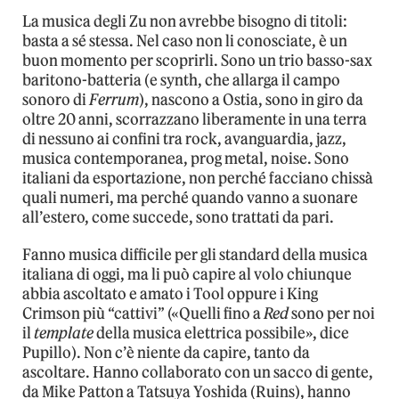
La musica degli Zu non avrebbe bisogno di titoli:
basta a sé stessa. Nel caso non li conosciate, è un
buon momento per scoprirli. Sono un trio basso-sax
baritono-batteria (e synth, che allarga il campo
sonoro di
Ferrum
), nascono a Ostia, sono in giro da
oltre 20 anni, scorrazzano liberamente in una terra
di nessuno ai confini tra rock, avanguardia, jazz,
musica contemporanea, prog metal, noise. Sono
italiani da esportazione, non perché facciano chissà
quali numeri, ma perché quando vanno a suonare
all’estero, come succede, sono trattati da pari.
Fanno musica difficile per gli standard della musica
italiana di oggi, ma li può capire al volo chiunque
abbia ascoltato e amato i Tool oppure i King
Crimson più “cattivi” («Quelli fino a
Red
sono per noi
il
template
della musica elettrica possibile», dice
Pupillo). Non c’è niente da capire, tanto da
ascoltare. Hanno collaborato con un sacco di gente,
da Mike Patton a Tatsuya Yoshida (Ruins), hanno