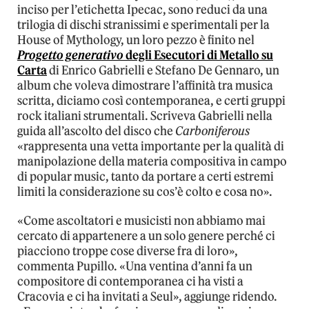
inciso per l’etichetta Ipecac, sono reduci da una
trilogia di dischi stranissimi e sperimentali per la
House of Mythology, un loro pezzo è finito nel
Progetto generativo
degli Esecutori di Metallo su
Carta
di Enrico Gabrielli e Stefano De Gennaro, un
album che voleva dimostrare l’affinità tra musica
scritta, diciamo così contemporanea, e certi gruppi
rock italiani strumentali. Scriveva Gabrielli nella
guida all’ascolto del disco che
Carboniferous
«rappresenta una vetta importante per la qualità di
manipolazione della materia compositiva in campo
di popular music, tanto da portare a certi estremi
limiti la considerazione su cos’è colto e cosa no».
«Come ascoltatori e musicisti non abbiamo mai
cercato di appartenere a un solo genere perché ci
piacciono troppe cose diverse fra di loro»,
commenta Pupillo. «Una ventina d’anni fa un
compositore di contemporanea ci ha visti a
Cracovia e ci ha invitati a Seul», aggiunge ridendo.