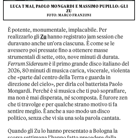
LUCA T MAI, PAOLO MONGARDI E MASSIMO PUPILLO: GLI
ZU
FOTO: MARCO FRANZONI
È potente, monumentale, implacabile. Per
realizzarlo gli
Zu
hanno registrato jam session che
duravano anche un’ora ciascuna. È come se le
avessero poi pressate fino a ottenere masse
strumentali di sette, otto, nove minuti di durata.
Ferrum Sidereum
è il primo grande disco italiano del
2026, 80 minuti di musica carica, viscerale, violenta
che «parte dal centro della Terra e guarda in
direzione del cielo», per dirla col batterista Paolo
Mongardi. Perché è sì musica che ti può sopraffare,
ma non è mai disperata, né scomposta. È furore zen
che ti travolge e per qualche strano motivo ti fa
sentire meglio. È anche a suo modo un disco
politico, senza che vi sia una sola parola cantata.
Quando gli Zu lo hanno presentato a Bologna la
scorsa settimana l’hanno fatto precedere dalla