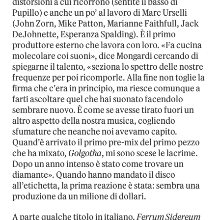
distorsioni a cui ricorrono (sentite il basso di
Pupillo) e anche un po’ al lavoro di Marc Urselli
(John Zorn, Mike Patton, Marianne Faithfull, Jack
DeJohnette, Esperanza Spalding). È il primo
produttore esterno che lavora con loro. «Fa cucina
molecolare coi suoni», dice Mongardi cercando di
spiegarne il talento, «seziona lo spettro delle nostre
frequenze per poi ricomporle. Alla fine non toglie la
firma che c’era in principio, ma riesce comunque a
farti ascoltare quel che hai suonato facendolo
sembrare nuovo. È come se avesse tirato fuori un
altro aspetto della nostra musica, cogliendo
sfumature che neanche noi avevamo capito.
Quand’è arrivato il primo pre-mix del primo pezzo
che ha mixato,
Golgotha
, mi sono scese le lacrime.
Dopo un anno intenso è stato come trovare un
diamante». Quando hanno mandato il disco
all’etichetta, la prima reazione è stata: sembra una
produzione da un milione di dollari.
A parte qualche titolo in italiano,
Ferrum Sidereum