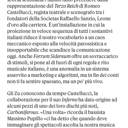
rappresentazione del
Terzo Reich
di Romeo
Castellucci, regista teatrale e scenografo tra i
fondatori della Socìetas Raffaello Sanzio, Leone
d’oro alla carriera. È un’installazione in cui la
proiezione in veloce sequenza di tutti i sostantivi
italiani riduce il nostro vocabolario a un caos
meccanico esposto alla velocità parossistica e
insopportabile che scandisce la comunicazione
oggi. Anche
Ferrum Sidereum
offre un sovraccarico
di stimoli, si pone al di fuori di ogni regola e rito
musicale italiano, è una anomalia in un sistema
asservito a marketing e algoritmi, ma in fin dei conti
non ti fa sentire spaesato, ma un po’ più vivo.
Gli Zu conoscono da tempo Castellucci, la
collaborazione per il suo
Inferno
ha dato origine ad
alcuni pezzi di uno dei loro dischi più noti,
Carboniferous
. «Una volta» ricorda il bassista
Massimo Pupillo «ci ha detto che quando deve
immaginare gli spettacoli ascolta la nostra musica