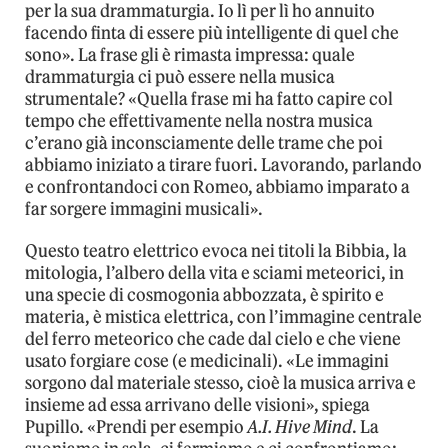
per la sua drammaturgia. Io lì per lì ho annuito
facendo finta di essere più intelligente di quel che
sono». La frase gli è rimasta impressa: quale
drammaturgia ci può essere nella musica
strumentale? «Quella frase mi ha fatto capire col
tempo che effettivamente nella nostra musica
c’erano già inconsciamente delle trame che poi
abbiamo iniziato a tirare fuori. Lavorando, parlando
e confrontandoci con Romeo, abbiamo imparato a
far sorgere immagini musicali».
Questo teatro elettrico evoca nei titoli la Bibbia, la
mitologia, l’albero della vita e sciami meteorici, in
una specie di cosmogonia abbozzata, è spirito e
materia, è mistica elettrica, con l’immagine centrale
del ferro meteorico che cade dal cielo e che viene
usato forgiare cose (e medicinali). «Le immagini
sorgono dal materiale stesso, cioè la musica arriva e
insieme ad essa arrivano delle visioni», spiega
Pupillo. «Prendi per esempio
A.I. Hive Mind
. La