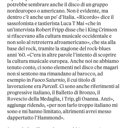
potrebbe sembrare anche il disco di un gruppo
nordeuropeo o americano. Non è evidente, ma
dentro c’è anche un po’ d’Italia. «Ricordo» dice il
sassofonista e tastierista Luca T Mai «che in
un’intervista Robert Fripp disse che i King Crimson
si rifacevano alla cultura musicale occidentale e
non solo al retroterra afroamericano», che sta alla
base del rock, tramite la stagione del rock-blues
anni ’60. «C’era in altre parole l’intento di scoprire
la cultura musicale europea. Anche noi ne abbiamo
tenuto conto, ci sono elementi nel disco che magari
non si sentono ma rimandano al barocco, ad
esempio in
Fuoco Saturnio
, il cui titolo di
lavorazione era
Purcell
. Ci sono anche riferimenti al
progressive italiano, il Balletto di Bronzo, il
Rovescio della Medaglia, i Trip, gli Osanna. Anzi»,
aggiunge ridendo, «per non farlo troppo italiano mi
sono e mi hanno limitato, altrimenti avrei messo
dappertutto l’Hammond».