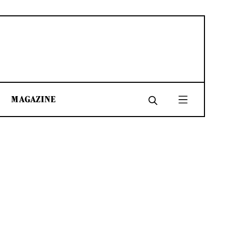
MAGAZINE
SHARE
SHARE