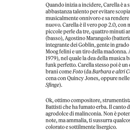
Quando inizia a incidere, Carella è a 
abbastanza talento per evitare scopia
musicalmente onnivoro e sa rendere 
nuovo. Carella è il vero pop 2.0, con 
piccole perle da tre, quattro minuti a
(basso), Agostino Marangolo (batteria
integrante dei Goblin, gente in grado 
Moog felini e un tiro della madonna.
1979), nel quale la dea della musica ba
funk perfetto. Carella stesso poi è un
brani come
Foto
(da
Barbara e altri C
cena con Quincy Jones, oppure nelle 
Sfinge
).
Ok, ottimo compositore, strumentista
Battisti che ha fumato erba. Il canto 
agrodolce di malinconia. Non è potent
note, ma ammalia, ti sussurra qualcos
colorato e sottilmente lisergico.