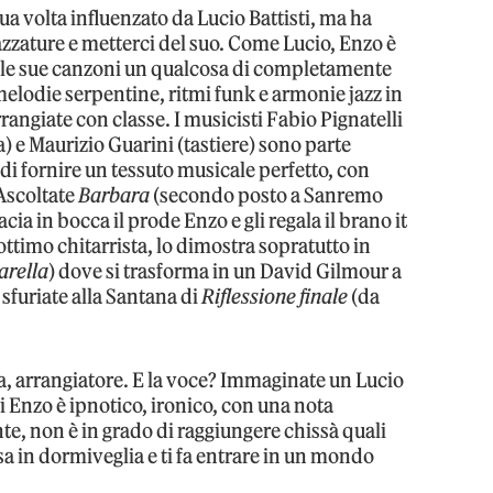
sua volta influenzato da Lucio Battisti, ma ha
zzature e metterci del suo. Come Lucio, Enzo è
le sue canzoni un qualcosa di completamente
melodie serpentine, ritmi funk e armonie jazz in
rrangiate con classe. I musicisti Fabio Pignatelli
) e Maurizio Guarini (tastiere) sono parte
di fornire un tessuto musicale perfetto, con
 Ascoltate
Barbara
(secondo posto a Sanremo
cia in bocca il prode Enzo e gli regala il brano it
 ottimo chitarrista, lo dimostra sopratutto in
arella
) dove si trasforma in un David Gilmour a
sfuriate alla Santana di
Riflessione finale
(da
, arrangiatore. E la voce? Immaginate un Lucio
di Enzo è ipnotico, ironico, con una nota
e, non è in grado di raggiungere chissà quali
a in dormiveglia e ti fa entrare in un mondo