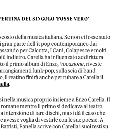
PERTINA DEL SINGOLO 'FOSSE VERO'
scosto della musica italiana. Se non ci fosse stato
i gran parte dell’it pop contemporaneo dai
sando per Calcutta, I Cani, Colapesce e molti
ù indietro. Carella ha influenzato addirittura
ato il primo album di Enzo,
Vocazione
, riveste
 arrangiamenti funk-pop, sulla scia di band
 il reatino finirà anche per rubare a Carella il
ella
.
i nella musica proprio insieme a Enzo Carella. Il
romane mentre il primo si dedicava al teatro
intenzione di fare dischi, ma si dà il caso che
 avesse voglia di vestirle con le sue poesie. A
attisti, Panella scrive con Carella i suoi testi su