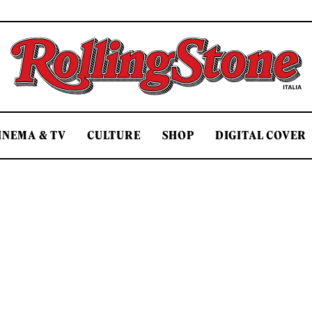
Rolling Stone Italia
INEMA & TV
CULTURE
SHOP
DIGITAL COVER