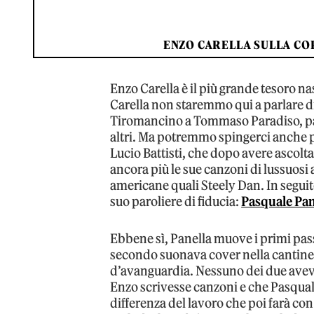
ENZO CARELLA SULLA CO
Enzo Carella è il più grande tesoro na
Carella non staremmo qui a parlare d
Tiromancino a Tommaso Paradiso, pas
altri. Ma potremmo spingerci anche pi
Lucio Battisti, che dopo avere ascolt
ancora più le sue canzoni di lussuosi
americane quali Steely Dan. In seguito,
suo paroliere di fiducia:
Pasquale Pan
Ebbene sì, Panella muove i primi pass
secondo suonava cover nella cantine 
d’avanguardia. Nessuno dei due aveva 
Enzo scrivesse canzoni e che Pasquale
differenza del lavoro che poi farà con B