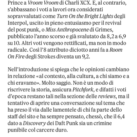
Prince a
Vroom Vroom
di Charli XCX. E, al contrario,
s’abbassano i voti a lavori ora considerati
sopravvalutati come
Turn On the Bright Lights
degli
Interpol, uscito in pieno entusiasmo per il revival
del post punk, o
Miss Anthropocene
di Grimes,
pubblicato l’anno scorso e già svalutato da 8,2 a 6,9
su 10. Altri voti vengono rettificati, ma non in modo
radicale. Così l’8 attributo diciotto anni fa a
Room
On Fire
degli Strokes diventa un 9,2.
Nell’introduzione si spiega che le opinioni cambiano
in relazione «al contesto, alla cultura, a chi siamo e a
chi eravamo». Molto saggio. Non è un modo di
riscrivere la storia, assicura
Pitchfork
, e difatti i voti
d’epoca restano tali nella sezione delle
reviews
, ma il
tentativo di aprire una conversazione sul tema che
ha preso il via dalle lamentele di chi fa parte dello
staff del sito e ha sempre pensato, chessò, che il 6,4
dato a
Discovery
dei Daft Punk sia un crimine
punibile col carcere duro.