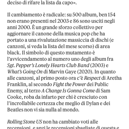
deciso di rifare la lista da capo».
Il cambiamento è radicale: su 500 album, ben 154
non erano presenti nel 2003 e 86 sono usciti negli
anni 2000. È un grande sforzo collettivo per
aggiornare il canone della musica pop che ha
portato a una rivalutazione massiccia di dischi (e
canzoni, si veda la lista del mese scorso) di area
black. Il simbolo di questo mutamento è
l’avvicendamento al numero uno degli album fra
Sgt. Pepper’s Lonely Hearts Club Band
(2003) e
What’s Going On
di Marvin Gaye (2020). In quanto
alle canzoni, al primo posto ora c’è
Respect
di Aretha
Franklin, al secondo
Fight the Power
dei Public
Enemy, al terzo
A Change Is Gonna Come
di Sam
Cooke, roba da infarto per chi è cresciuto con
l’incrollabile certezza che meglio di Dylan e dei
Beatles non vi sia nulla al mondo.
Rolling Stone US
non ha cambiato voti alle
recensioni, e anzi le recensioni sbagliate di questa e