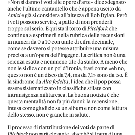
«Non si danno i voti alle opere d’arte» dice sdegnato
anche l’ultimo cantantello che è appena uscito da
Amici
e già si considera all’altezza di Bob Dylan. Però
i voti possono servire, a patto di non prenderli
troppo sul serio. E qui sta il torto di
Pitchfork
che
continua a esprimerli nella rubrica delle recensioni
in numeri da 0 a 10 con tanto di cifra decimale,
come se davvero si potesse attribuire una misura
precisa a un’opera dell’ingegno. La critica non è una
scienza esatta e nemmeno tifo da stadio. A meno che
non le si dica con un po’ d’ironia, frasi come «eh no,
questo non è un disco da 7,4, ma da 7,1» sono da tso. È
la sindrome da
Alta fedeltà
, l’idea che il pop possa
essere sistematizzato in classifiche stilate con
intransigenza militaresca. La buona notizia è che
questa mentalità non fa più danni: la recensione,
intesa come giudizio su un album e non come lettura
dello stesso, non è granché in salute.
Il processo di riattribuzione dei voti da parte di
Pitchfork
non sarà elegante, giacché si tratta di una