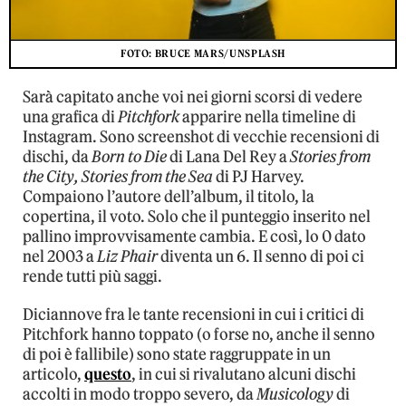
FOTO: BRUCE MARS/UNSPLASH
Sarà capitato anche voi nei giorni scorsi di vedere
una grafica di
Pitchfork
apparire nella timeline di
Instagram. Sono screenshot di vecchie recensioni di
dischi, da
Born to Die
di Lana Del Rey a
Stories from
the City, Stories from the Sea
di PJ Harvey.
Compaiono l’autore dell’album, il titolo, la
copertina, il voto. Solo che il punteggio inserito nel
pallino improvvisamente cambia. E così, lo 0 dato
nel 2003 a
Liz Phair
diventa un 6. Il senno di poi ci
rende tutti più saggi.
Diciannove fra le tante recensioni in cui i critici di
Pitchfork hanno toppato (o forse no, anche il senno
di poi è fallibile) sono state raggruppate in un
articolo,
questo
, in cui si rivalutano alcuni dischi
accolti in modo troppo severo, da
Musicology
di