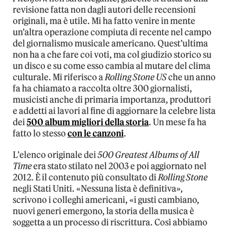
revisione fatta non dagli autori delle recensioni
originali, ma è utile. Mi ha fatto venire in mente
un’altra operazione compiuta di recente nel campo
del giornalismo musicale americano. Quest’ultima
non ha a che fare coi voti, ma col giudizio storico su
un disco e su come esso cambia al mutare del clima
culturale. Mi riferisco a
Rolling Stone US
che un anno
fa ha chiamato a raccolta oltre 300 giornalisti,
musicisti anche di primaria importanza, produttori
e addetti ai lavori al fine di aggiornare la celebre lista
dei
500 album migliori della storia
. Un mese fa ha
fatto lo stesso
con le canzoni
.
L’elenco originale dei
500 Greatest Albums of All
Time
era stato stilato nel 2003 e poi aggiornato nel
2012. È il contenuto più consultato di
Rolling Stone
negli Stati Uniti. «Nessuna lista è definitiva»,
scrivono i colleghi americani, «i gusti cambiano,
nuovi generi emergono, la storia della musica è
soggetta a un processo di riscrittura. Così abbiamo