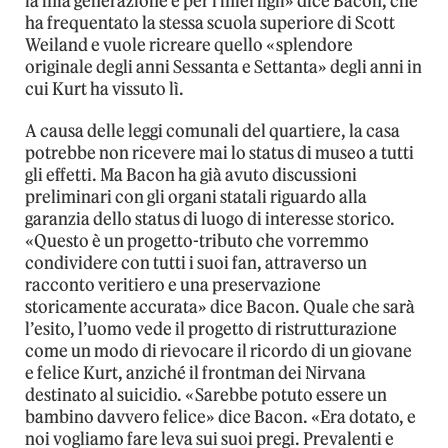
la mia generazione e per i miei figli» dice Bacon, che
ha frequentato la stessa scuola superiore di Scott
Weiland e vuole ricreare quello «splendore
originale degli anni Sessanta e Settanta» degli anni in
cui Kurt ha vissuto lì.
A causa delle leggi comunali del quartiere, la casa
potrebbe non ricevere mai lo status di museo a tutti
gli effetti. Ma Bacon ha già avuto discussioni
preliminari con gli organi statali riguardo alla
garanzia dello status di luogo di interesse storico.
«Questo è un progetto-tributo che vorremmo
condividere con tutti i suoi fan, attraverso un
racconto veritiero e una preservazione
storicamente accurata» dice Bacon. Quale che sarà
l’esito, l’uomo vede il progetto di ristrutturazione
come un modo di rievocare il ricordo di un giovane
e felice Kurt, anziché il frontman dei Nirvana
destinato al suicidio. «Sarebbe potuto essere un
bambino davvero felice» dice Bacon. «Era dotato, e
noi vogliamo fare leva sui suoi pregi. Prevalenti e