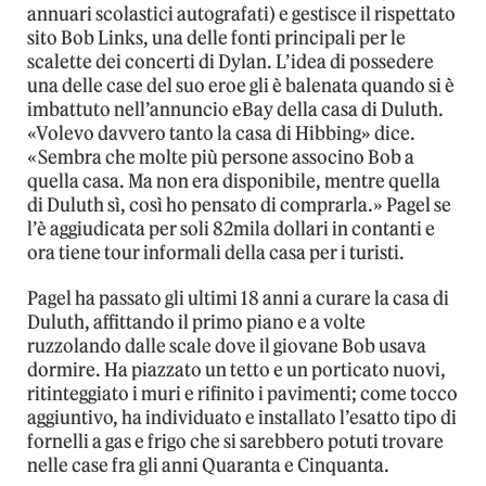
annuari scolastici autografati) e gestisce il rispettato
sito Bob Links, una delle fonti principali per le
scalette dei concerti di Dylan. L’idea di possedere
una delle case del suo eroe gli è balenata quando si è
imbattuto nell’annuncio eBay della casa di Duluth.
«Volevo davvero tanto la casa di Hibbing» dice.
«Sembra che molte più persone associno Bob a
quella casa. Ma non era disponibile, mentre quella
di Duluth sì, così ho pensato di comprarla.» Pagel se
l’è aggiudicata per soli 82mila dollari in contanti e
ora tiene tour informali della casa per i turisti.
Pagel ha passato gli ultimi 18 anni a curare la casa di
Duluth, affittando il primo piano e a volte
ruzzolando dalle scale dove il giovane Bob usava
dormire. Ha piazzato un tetto e un porticato nuovi,
ritinteggiato i muri e rifinito i pavimenti; come tocco
aggiuntivo, ha individuato e installato l’esatto tipo di
fornelli a gas e frigo che si sarebbero potuti trovare
nelle case fra gli anni Quaranta e Cinquanta.