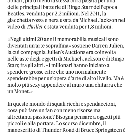
dollari, più o meno la stessa cifra pagata per una
delle principali batterie di Ringo Starr dell’epoca
Beatles, venduta per 2,2 milioni. Nel 2011, la
giacchetta rossa e nera usata da Michael Jackson nel
video di
Thriller
è stata venduta per 1,8 milioni.
«Negli ultimi 20 anni i memorabilia musicali sono
diventati un’arte sopraffina» sostiene Darren Julien,
la cui compagnia Julien’s Auctions era coinvolta
nelle aste degli oggetti di Michael Jackson e di Ringo
Starr, fra gli altri. «I milionari hanno iniziato a
spendere grosse cifre che uno normalmente
spenderebbe per un’opera d’arte di alto livello. Ma è
molto più sexy appendere al muro una chitarra che
un Monet.»
In questo mondo di squali ricchi e spendaccioni,
cosa può fare un fan con meno risorse ma
altrettanta passione? Bisogna pensare a oggetti più
piccoli e alla portata. Lo scorso dicembre, il
manoscritto di Thunder Road di Bruce Springsteen è