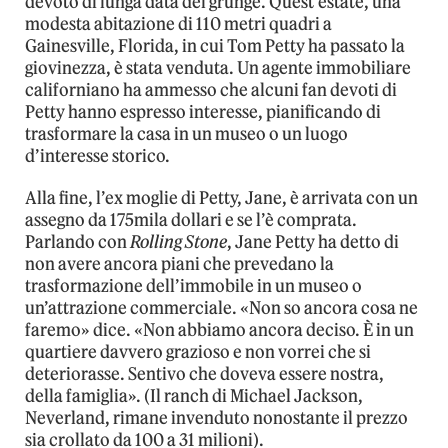
devoto di lunga data del grunge. Quest’estate, una
modesta abitazione di 110 metri quadri a
Gainesville, Florida, in cui Tom Petty ha passato la
giovinezza, è stata venduta. Un agente immobiliare
californiano ha ammesso che alcuni fan devoti di
Petty hanno espresso interesse, pianificando di
trasformare la casa in un museo o un luogo
d’interesse storico.
Alla fine, l’ex moglie di Petty, Jane, è arrivata con un
assegno da 175mila dollari e se l’è comprata.
Parlando con
Rolling Stone
, Jane Petty ha detto di
non avere ancora piani che prevedano la
trasformazione dell’immobile in un museo o
un’attrazione commerciale. «Non so ancora cosa ne
faremo» dice. «Non abbiamo ancora deciso. È in un
quartiere davvero grazioso e non vorrei che si
deteriorasse. Sentivo che doveva essere nostra,
della famiglia». (Il ranch di Michael Jackson,
Neverland, rimane invenduto nonostante il prezzo
sia crollato da 100 a 31 milioni).