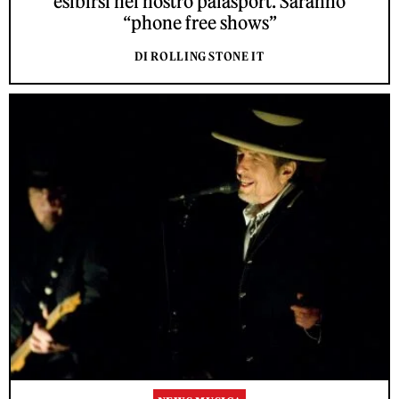
esibirsi nei nostro palasport. Saranno
“phone free shows”
DI ROLLING STONE IT