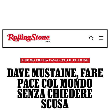
TEMPO DI LETTURA 9 MINUTI
TEMPO DI LETTURA 9 MINUTI
SHARE
SHARE
L’UOMO CHE HA CAVALCATO IL FULMINE
DAVE MUSTAINE, FARE
PACE COL MONDO
SENZA CHIEDERE
SCUSA