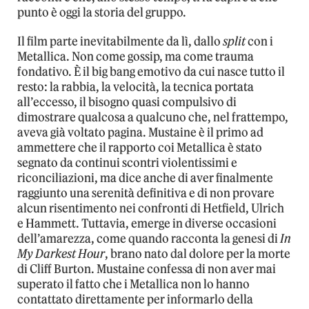
punto è oggi la storia del gruppo.
Il film parte inevitabilmente da lì, dallo
split
con i
Metallica. Non come gossip, ma come trauma
fondativo. È il big bang emotivo da cui nasce tutto il
resto: la rabbia, la velocità, la tecnica portata
all’eccesso, il bisogno quasi compulsivo di
dimostrare qualcosa a qualcuno che, nel frattempo,
aveva già voltato pagina. Mustaine è il primo ad
ammettere che il rapporto coi Metallica è stato
segnato da continui scontri violentissimi e
riconciliazioni, ma dice anche di aver finalmente
raggiunto una serenità definitiva e di non provare
alcun risentimento nei confronti di Hetfield, Ulrich
e Hammett. Tuttavia, emerge in diverse occasioni
dell’amarezza, come quando racconta la genesi di
In
My Darkest Hour
, brano nato dal dolore per la morte
di Cliff Burton. Mustaine confessa di non aver mai
superato il fatto che i Metallica non lo hanno
contattato direttamente per informarlo della