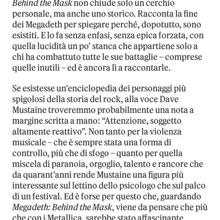
Behind the Mask
non chiude solo un cerchio
personale, ma anche uno storico. Racconta la fine
dei Megadeth per spiegare perché, dopotutto, sono
esistiti. E lo fa senza enfasi, senza epica forzata, con
quella lucidità un po’ stanca che appartiene solo a
chi ha combattuto tutte le sue battaglie – comprese
quelle inutili – ed è ancora lì a raccontarle.
Se esistesse un’enciclopedia dei personaggi più
spigolosi della storia del rock, alla voce Dave
Mustaine troveremmo probabilmente una nota a
margine scritta a mano: “Attenzione, soggetto
altamente reattivo”. Non tanto per la violenza
musicale – che è sempre stata una forma di
controllo, più che di sfogo – quanto per quella
miscela di paranoia, orgoglio, talento e rancore che
da quarant’anni rende Mustaine una figura più
interessante sul lettino dello psicologo che sul palco
di un festival. Ed è forse per questo che, guardando
Megadeth: Behind the Mask
, viene da pensare che più
che con i Metallica, sarebbe stato affascinante