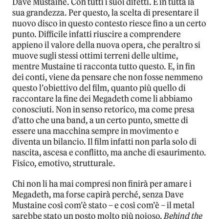
Dave Mustaine. Con tutti i suoi difetti. E in tutta la
sua grandezza. Per questo, la scelta di presentare il
nuovo disco in questo contesto riesce fino a un certo
punto. Difficile infatti riuscire a comprendere
appieno il valore della nuova opera, che peraltro si
muove sugli stessi ottimi terreni delle ultime,
mentre Mustaine ti racconta tutto questo. E, in fin
dei conti, viene da pensare che non fosse nemmeno
questo l’obiettivo del film, quanto più quello di
raccontare la fine dei Megadeth come li abbiamo
conosciuti. Non in senso retorico, ma come presa
d’atto che una band, a un certo punto, smette di
essere una macchina sempre in movimento e
diventa un bilancio. Il film infatti non parla solo di
nascita, ascesa e conflitto, ma anche di esaurimento.
Fisico, emotivo, strutturale.
Chi non li ha mai compresi non finirà per amare i
Megadeth, ma forse capirà perché, senza Dave
Mustaine così com’è stato – e così com’è – il metal
sarebbe stato un posto molto più noioso.
Behind the