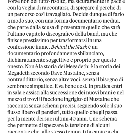
Forse non del tutto risolto, ma sicuramente in pace e
con la voglia di raccontarsi, di spiegare il perché di
un percorso così travagliato. Decide dunque di farlo
a modo suo, con una forma documentario inedita,
che parte dalla scusa di presentare quello che sarà
l’ultimo capitolo discografico della band, ma che
finisce prestissimo per trasformarsi in una
confessione fiume.
Behind the Mask
è un
documentario profondamente sbilanciato,
dichiaratamente soggettivo e proprio per questo
onesto. Non è la storia dei Megadeth: è la storia dei
Megadeth secondo Dave Mustaine, senza
contraddittorio, senza altre voci, senza il bisogno di
sembrare simpatico. E va bene così. In pratica entri
in sala e assisti alla successione dei nuovi brani e nel
mezzo ti trovi il faccione ingrigito di Mustaine che
racconta senza schemi precisi, seguendo solo il suo
flusso libero di pensieri, tutto quello che gli passa
per la mente dei suoi ultimi 40 anni. Uno schema
che permette di spezzare la tensione di alcuni
racconti e che, allo stesso tempo, ti fa capire a che