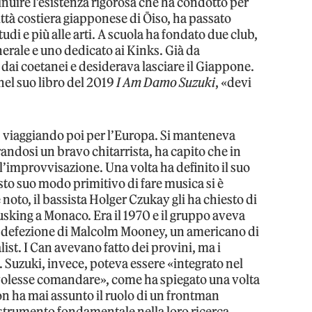
nuire l’esistenza rigorosa che ha condotto per
ittà costiera giapponese di Ōiso, ha passato
udi e più alle arti. A scuola ha fondato due club,
nerale e uno dedicato ai Kinks. Già da
dai coetanei e desiderava lasciare il Giappone.
 nel suo libro del 2019
I Am Damo Suzuki
, «devi
ia, viaggiando poi per l’Europa. Si manteneva
andosi un bravo chitarrista, ha capito che in
’improvvisazione. Una volta ha definito il suo
sto suo modo primitivo di fare musica si è
to, il bassista Holger Czukay gli ha chiesto di
usking a Monaco. Era il 1970 e il gruppo aveva
a defezione di Malcolm Mooney, un americano di
list. I Can avevano fatto dei provini, ma i
 Suzuki, invece, poteva essere «integrato nel
olesse comandare», come ha spiegato una volta
 non ha mai assunto il ruolo di un frontman
 strumento fondamentale nella loro ricerca