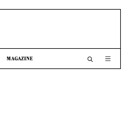
MAGAZINE
SHARE
SHARE