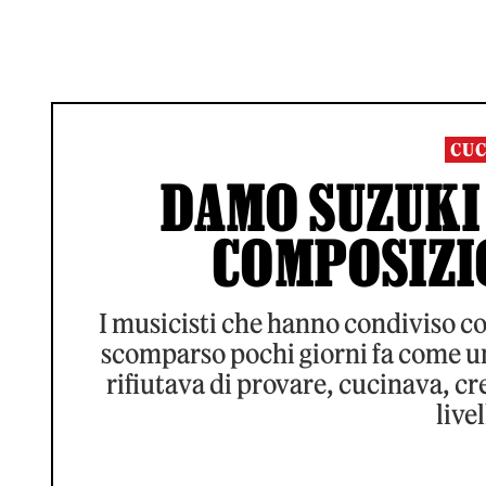
CUC
DAMO SUZUKI 
COMPOSIZI
I musicisti che hanno condiviso con
scomparso pochi giorni fa come un 
rifiutava di provare, cucinava, c
live