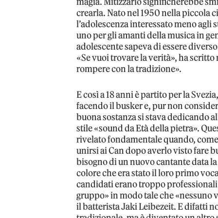
magia. Mitizzarlo significherebbe smi
crearla. Nato nel 1950 nella piccola c
l’adolescenza interessato meno agli st
uno per gli amanti della musica in ge
adolescente sapeva di essere diverso 
«Se vuoi trovare la verità», ha scritto
rompere con la tradizione».
E così a 18 anni è partito per la Svez
facendo il busker e, pur non consider
buona sostanza si stava dedicando all
stile «sound da Età della pietra». Que
rivelato fondamentale quando, come no
unirsi ai Can dopo averlo visto fare b
bisogno di un nuovo cantante data l
colore che era stato il loro primo voca
candidati erano troppo professionali.
gruppo» in modo tale che «nessuno v
il batterista Jaki Leibezeit. E difatti
tradizionale, ma è diventato un altro