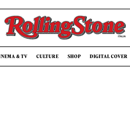
Rolling Stone Italia
INEMA & TV
CULTURE
SHOP
DIGITAL COVER