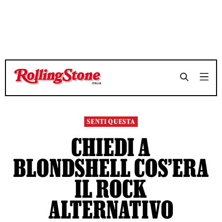
TEMPO DI LETTURA 8 MINUTI
TEMPO DI LETTURA 8 MINUTI
SHARE
SHARE
SENTI QUESTA
CHIEDI A
BLONDSHELL COS’ERA
IL ROCK
ALTERNATIVO