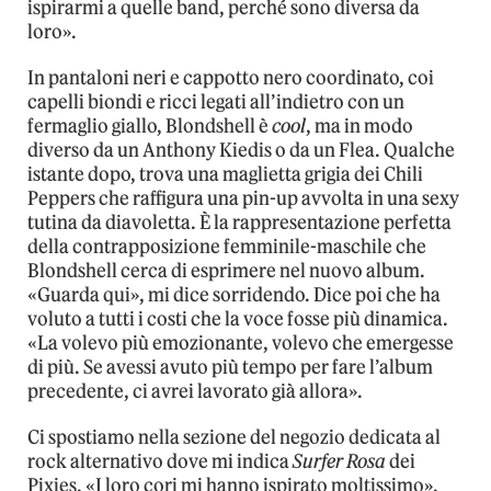
ispirarmi a quelle band, perché sono diversa da
loro».
In pantaloni neri e cappotto nero coordinato, coi
capelli biondi e ricci legati all’indietro con un
fermaglio giallo, Blondshell è
cool
, ma in modo
diverso da un Anthony Kiedis o da un Flea. Qualche
istante dopo, trova una maglietta grigia dei Chili
Peppers che raffigura una pin-up avvolta in una sexy
tutina da diavoletta. È la rappresentazione perfetta
della contrapposizione femminile-maschile che
Blondshell cerca di esprimere nel nuovo album.
«Guarda qui», mi dice sorridendo. Dice poi che ha
voluto a tutti i costi che la voce fosse più dinamica.
«La volevo più emozionante, volevo che emergesse
di più. Se avessi avuto più tempo per fare l’album
precedente, ci avrei lavorato già allora».
Ci spostiamo nella sezione del negozio dedicata al
rock alternativo dove mi indica
Surfer Rosa
dei
Pixies. «I loro cori mi hanno ispirato moltissimo»,