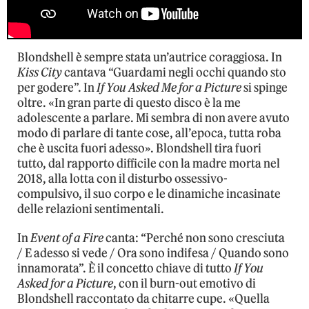
Blondshell è sempre stata un’autrice coraggiosa. In
Kiss City
cantava “Guardami negli occhi quando sto
per godere”. In
If You Asked Me for a Picture
si spinge
oltre. «In gran parte di questo disco è la me
adolescente a parlare. Mi sembra di non avere avuto
modo di parlare di tante cose, all’epoca, tutta roba
che è uscita fuori adesso». Blondshell tira fuori
tutto, dal rapporto difficile con la madre morta nel
2018, alla lotta con il disturbo ossessivo-
compulsivo, il suo corpo e le dinamiche incasinate
delle relazioni sentimentali.
In
Event of a Fire
canta: “Perché non sono cresciuta
/ E adesso si vede / Ora sono indifesa / Quando sono
innamorata”. È il concetto chiave di tutto
If You
Asked for a Picture
, con il burn-out emotivo di
Blondshell raccontato da chitarre cupe. «Quella