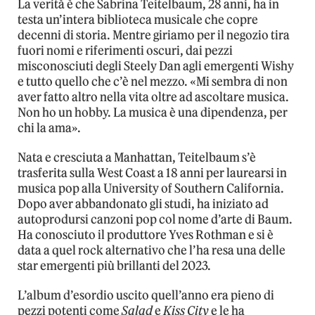
La verità è che Sabrina Teitelbaum, 28 anni, ha in
testa un’intera biblioteca musicale che copre
decenni di storia. Mentre giriamo per il negozio tira
fuori nomi e riferimenti oscuri, dai pezzi
misconosciuti degli Steely Dan agli emergenti Wishy
e tutto quello che c’è nel mezzo. «Mi sembra di non
aver fatto altro nella vita oltre ad ascoltare musica.
Non ho un hobby. La musica è una dipendenza, per
chi la ama».
Nata e cresciuta a Manhattan, Teitelbaum s’è
trasferita sulla West Coast a 18 anni per laurearsi in
musica pop alla University of Southern California.
Dopo aver abbandonato gli studi, ha iniziato ad
autoprodursi canzoni pop col nome d’arte di Baum.
Ha conosciuto il produttore Yves Rothman e si è
data a quel rock alternativo che l’ha resa una delle
star emergenti più brillanti del 2023.
L’album d’esordio uscito quell’anno era pieno di
pezzi potenti come
Salad
e
Kiss City
e le ha