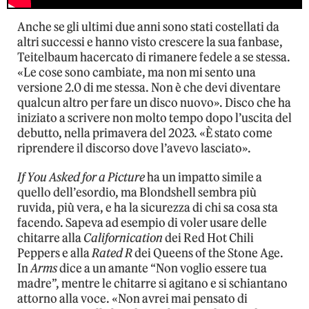
Anche se gli ultimi due anni sono stati costellati da
altri successi e hanno visto crescere la sua fanbase,
Teitelbaum hacercato di rimanere fedele a se stessa.
«Le cose sono cambiate, ma non mi sento una
versione 2.0 di me stessa. Non è che devi diventare
qualcun altro per fare un disco nuovo». Disco che ha
iniziato a scrivere non molto tempo dopo l’uscita del
debutto, nella primavera del 2023. «È stato come
riprendere il discorso dove l’avevo lasciato».
If You Asked for a Picture
ha un impatto simile a
quello dell’esordio, ma Blondshell sembra più
ruvida, più vera, e ha la sicurezza di chi sa cosa sta
facendo. Sapeva ad esempio di voler usare delle
chitarre alla
Californication
dei Red Hot Chili
Peppers e alla
Rated R
dei Queens of the Stone Age.
In
Arms
dice a un amante “Non voglio essere tua
madre”, mentre le chitarre si agitano e si schiantano
attorno alla voce. «Non avrei mai pensato di