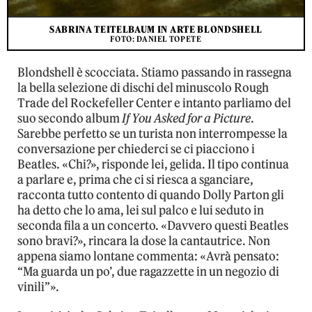
SABRINA TEITELBAUM IN ARTE BLONDSHELL
FOTO: DANIEL TOPETE
Blondshell è scocciata. Stiamo passando in rassegna
la bella selezione di dischi del minuscolo Rough
Trade del Rockefeller Center e intanto parliamo del
suo secondo album
If You Asked for a Picture
.
Sarebbe perfetto se un turista non interrompesse la
conversazione per chiederci se ci piacciono i
Beatles. «Chi?», risponde lei, gelida. Il tipo continua
a parlare e, prima che ci si riesca a sganciare,
racconta tutto contento di quando Dolly Parton gli
ha detto che lo ama, lei sul palco e lui seduto in
seconda fila a un concerto. «Davvero questi Beatles
sono bravi?», rincara la dose la cantautrice. Non
appena siamo lontane commenta: «Avrà pensato:
“Ma guarda un po’, due ragazzette in un negozio di
vinili”».