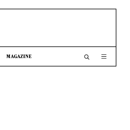
MAGAZINE
SHARE
SHARE