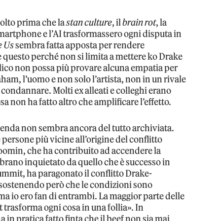
molto prima che la
stan culture
, il
brain rot
, la
artphone e l’AI trasformassero ogni disputa in
e Us
sembra fatta apposta per rendere
e questo perché non si limita a mettere ko Drake
ubblico non possa più provare alcuna empatia per
am, l’uomo e non solo l’artista, non in un rivale
condannare. Molti ex alleati e colleghi erano
osa non ha fatto altro che amplificare l’effetto.
cenda non sembra ancora del tutto archiviata.
persone più vicine all’origine del conflitto
oomin, che ha contribuito ad accendere la
mbrano inquietato da quello che è successo in
mmit, ha paragonato il conflitto Drake-
s, sostenendo però che le condizioni sono
ma io ero fan di entrambi. La maggior parte delle
 trasforma ogni cosa in una follia». In
a in pratica fatto finta che il beef non sia mai