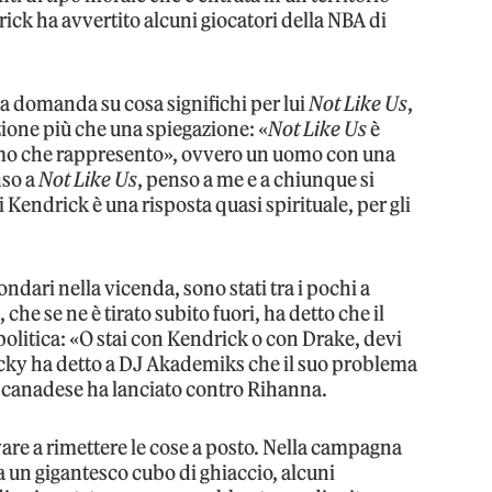
ck ha avvertito alcuni giocatori della NBA di
lla domanda su cosa significhi per lui
Not Like Us
,
ione più che una spiegazione: «
Not Like Us
è
 uomo che rappresento», ovvero un uomo con una
nso a
Not Like Us
, penso a me e a chiunque si
di Kendrick è una risposta quasi spirituale, per gli
ndari nella vicenda, sono stati tra i pochi a
che se ne è tirato subito fuori, ha detto che il
politica: «O stai con Kendrick o con Drake, devi
Rocky ha detto a DJ Akademiks che il suo problema
l canadese ha lanciato contro Rihanna.
re a rimettere le cose a posto. Nella campagna
ra un gigantesco cubo di ghiaccio, alcuni