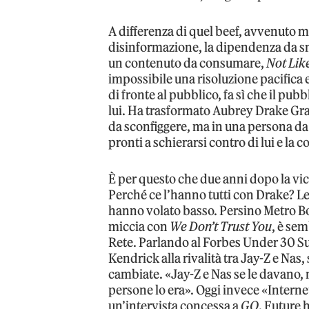
A differenza di quel beef, avvenuto 
disinformazione, la dipendenza da sm
un contenuto da consumare,
Not Lik
impossibile una risoluzione pacifica 
di fronte al pubblico, fa sì che il p
lui. Ha trasformato Aubrey Drake Grah
da sconfiggere, ma in una persona da 
pronti a schierarsi contro di lui e la c
È per questo che due anni dopo la vi
Perché ce l’hanno tutti con Drake? Le 
hanno volato basso. Persino Metro B
miccia con
We Don’t Trust You
, è se
Rete. Parlando al Forbes Under 30 Su
Kendrick alla rivalità tra Jay-Z e Na
cambiate. «Jay-Z e Nas se le davano, 
persone lo era». Oggi invece «Internet
un’intervista concessa a
GQ
, Future h