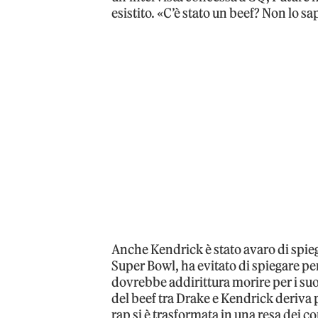
esistito. «C’è stato un beef? Non lo s
Anche Kendrick è stato avaro di spie
Super Bowl, ha evitato di spiegare p
dovrebbe addirittura morire per i suoi
del beef tra Drake e Kendrick deriva 
rap si è trasformata in una resa dei co