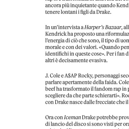
ancora più inquietante quando Kendri
tenere lontani i figli da Drake.
In un’intervista a
Harper’s Bazaar
, a
Kendrick ha proposto una riformulaz
l’energia di ciò che sono, il tipo di
morale e con dei valori. «Quando pe
identifichi in queste cose». Per i fan 
altri è decisamente evasiva.
J. Cole e A$AP Rocky, personaggi seco
parlare apertamente della faida. Cole, 
beef ha trasformato il fandom rap in 
scegliere da che parte schierarti». 
con Drake nasce dalle frecciate che i
Ora con
Iceman
Drake potrebbe prova
di lancio del disco si sono visti per o