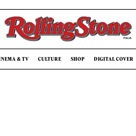
Rolling Stone Italia
INEMA & TV
CULTURE
SHOP
DIGITAL COVER