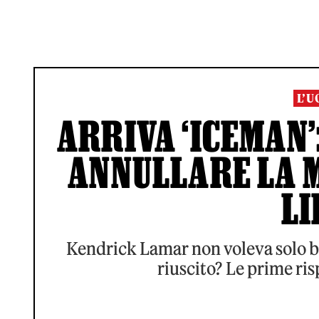
L’U
ARRIVA ‘ICEMAN’
ANNULLARE LA M
LI
Kendrick Lamar non voleva solo bat
riuscito? Le prime ri