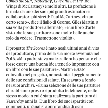
Comes the Sun
,
Yesterday
,
Live and Let Die
(dei
Wings di McCartney) e molti altri. La prefazione è
firmata da uno dei suoi più grandi estimatori e
collaboratori più stretti: Paul McCartney. «In un
certo senso», dice il figlio di George, Giles Martin, a
sua volta produttore affermato, «è un libro d’arte
visto che le sue partiture sono molto belle anche
solo da vedere. Trasmettono vitalità».
Il progetto
The Scores
è nato negli ultimi anni di vita
del produttore, prima della sua morte avvenuta nel
2016. «Mio padre stava male e allora ho pensato che
fosse essere una buona idea tenerlo impegnato con
un libro con le sue partiture». Martin è stato
coinvolto nel progetto, nonostante il peggioramento
delle sue condizioni di salute. Ha scavato a fondo
nei suoi archivi. «È una selezione delle sue partiture
che abbiamo preso e riprodotto fedelmente, nello
stesso modo in cui è stata realizzata la partitura di
Yesterday
anni fa. È un libro dei suoi spartiti con
commenti, un’analisi approfondita di ogni