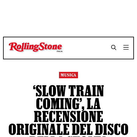
TEMPO DI LETTURA 14 MINUTI
TEMPO DI LETTURA 14 MINUTI
SHARE
SHARE
MUSICA
‘SLOW TRAIN
COMING’, LA
RECENSIONE
ORIGINALE DEL DISCO