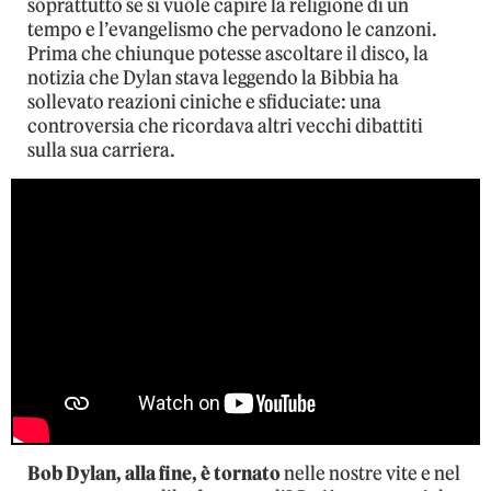
soprattutto se si vuole capire la religione di un
tempo e l’evangelismo che pervadono le canzoni.
Prima che chiunque potesse ascoltare il disco, la
notizia che Dylan stava leggendo la Bibbia ha
sollevato reazioni ciniche e sfiduciate: una
controversia che ricordava altri vecchi dibattiti
sulla sua carriera.
Bob Dylan, alla fine, è tornato
nelle nostre vite e nel