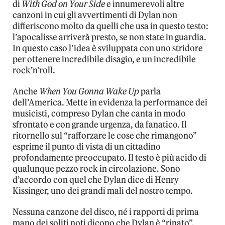
di
With God on Your Side
e innumerevoli altre
canzoni in cui gli avvertimenti di Dylan non
differiscono molto da quelli che usa in questo testo:
l’apocalisse arriverà presto, se non state in guardia.
In questo caso l’idea è sviluppata con uno stridore
per ottenere incredibile disagio, e un incredibile
rock’n’roll.
Anche
When You Gonna Wake Up
parla
dell’America. Mette in evidenza la performance dei
musicisti, compreso Dylan che canta in modo
sfrontato e con grande urgenza, da fanatico. Il
ritornello sul “rafforzare le cose che rimangono”
esprime il punto di vista di un cittadino
profondamente preoccupato. Il testo è più acido di
qualunque pezzo rock in circolazione. Sono
d’accordo con quel che Dylan dice di Henry
Kissinger, uno dei grandi mali del nostro tempo.
Nessuna canzone del disco, né i rapporti di prima
mano dei soliti noti dicono che Dylan è “rinato”.