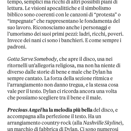
tempo, semplici ma ricchi di altri possibili piani di
lettura. Le visioni apocalittiche e il simbolismo
biblico sono coerenti con le canzoni di “protesta” o
“impegnate” che rappresentano le fondamenta del
suo lavoro. Riconosciamo anche i personaggi e
l’umorismo dei suoi primi pezzi: ladri, ricchi, poveri.
Invece dei nani ci sono i banchieri. E come sempre i
padroni.
Gotta Serve Somebody
, che apre il disco, usa nei
ritornelli un’allegoria religiosa, ma non ha niente di
diverso dalle storie di bene e male che Dylan ha
sempre cantato. La forza della sezione ritmica e
l’arrangiamento non danno tregua, e la stessa cosa
vale per il testo. Dylan ci ricorda ancora una volta
che possiamo scegliere tra il bene e il male.
Precious Angel
ha la melodia più bella
del disco, e
accompagna alla perfezione il testo. Ha un
arrangiamento country-rock (alla
Nashville Skyline
),
un marchio di fabbrica di Dylan. Ci sono numerosi