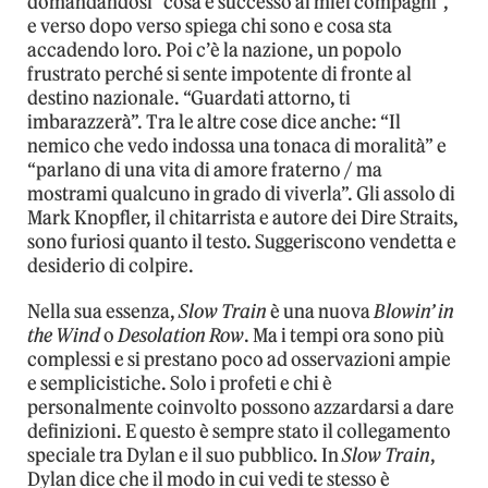
domandandosi “cosa è successo ai miei compagni”,
e verso dopo verso spiega chi sono e cosa sta
accadendo loro. Poi c’è la nazione, un popolo
frustrato perché si sente impotente di fronte al
destino nazionale. “Guardati attorno, ti
imbarazzerà”. Tra le altre cose dice anche: “Il
nemico che vedo indossa una tonaca di moralità” e
“parlano di una vita di amore fraterno / ma
mostrami qualcuno in grado di viverla”. Gli assolo di
Mark Knopfler, il chitarrista e autore dei Dire Straits,
sono furiosi quanto il testo. Suggeriscono vendetta e
desiderio di colpire.
Nella sua essenza,
Slow Train
è una nuova
Blowin’ in
the Wind
o
Desolation Row
. Ma i tempi ora sono più
complessi e si prestano poco ad osservazioni ampie
e semplicistiche. Solo i profeti e chi è
personalmente coinvolto possono azzardarsi a dare
definizioni. E questo è sempre stato il collegamento
speciale tra Dylan e il suo pubblico. In
Slow Train
,
Dylan dice che il modo in cui vedi te stesso è