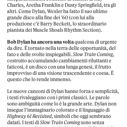
Charles, Aretha Franklin e Dusty Springfield, tra gli
altri. Come Dylan, Wexler ha fatto il suo ultimo
grande disco alla fine dei ’60 (con lui alla
produzione c’è Barry Beckett, lo straordinario
pianista dei Muscle Shoals Rhythm Section).
Bob Dylan ha ancora una volta
qualcosa di urgente
da dire. È tornato nella terra delle opportunità, del
fato e delle svolte inspiegabili.
Slow Train Coming
,
costruito accumulando cambiamenti riluttanti e
faticosi, è un disco con una lunga genesi, il frutto
improvviso di una visione trascendente e coesa. È
questo che lo rende immenso.
Le nuove canzoni di Dylan hanno forza e semplicità,
i testi rivaleggiano con i primi classici. Le parole
sono ambiguità come lo è la grande arte. Dylan non
insegue l’immaginario colorato e il linguaggio di
Highway 61 Revisited
, simboli che oggi sembrano
datati. I testi di
Slow Train Coming
sono senza