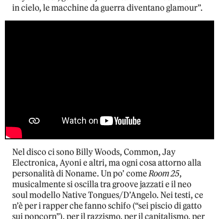
in cielo, le macchine da guerra diventano glamour”.
Nel disco ci sono Billy Woods, Common, Jay
Electronica, Ayoni e altri, ma ogni cosa attorno alla
personalità di Noname. Un po’ come
Room 25
,
musicalmente si oscilla tra groove jazzati e il neo
soul modello Native Tongues/D’Angelo. Nei testi, ce
n’è per i rapper che fanno schifo (“sei piscio di gatto
sui popcorn”), per il razzismo, per il capitalismo, per