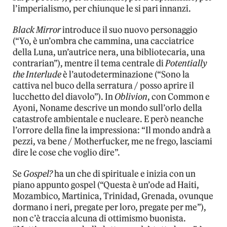
l’imperialismo, per chiunque le si pari innanzi.
Black Mirror
introduce il suo nuovo personaggio
(“Yo, è un’ombra che cammina, una cacciatrice
della Luna, un’autrice nera, una bibliotecaria, una
contrarian”), mentre il tema centrale di
Potentially
the Interlude
è l’autodeterminazione (“Sono la
cattiva nel buco della serratura / posso aprire il
lucchetto del diavolo”). In
Oblivion
, con Common e
Ayoni, Noname descrive un mondo sull’orlo della
catastrofe ambientale e nucleare. E però neanche
l’orrore della fine la impressiona: “Il mondo andrà a
pezzi, va bene / Motherfucker, me ne frego, lasciami
dire le cose che voglio dire”.
Se
Gospel?
ha un che di spirituale e inizia con un
piano appunto gospel (“Questa è un’ode ad Haiti,
Mozambico, Martinica, Trinidad, Grenada, ovunque
dormano i neri, pregate per loro, pregate per me”),
non c’è traccia alcuna di ottimismo buonista.