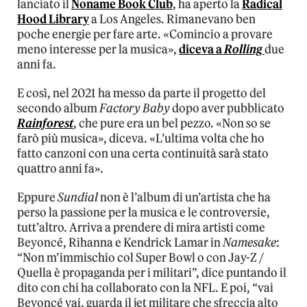
lanciato il
Noname Book Club
, ha aperto la
Radical
Hood Library
a Los Angeles. Rimanevano ben
poche energie per fare arte. «Comincio a provare
meno interesse per la musica»,
diceva a
Rolling
due
anni fa.
E così, nel 2021 ha messo da parte il progetto del
secondo album
Factory Baby
dopo aver pubblicato
Rainforest
, che pure era un bel pezzo. «Non so se
farò più musica», diceva. «L’ultima volta che ho
fatto canzoni con una certa continuità sarà stato
quattro anni fa».
Eppure
Sundial
non è l’album di un’artista che ha
perso la passione per la musica e le controversie,
tutt’altro. Arriva a prendere di mira artisti come
Beyoncé, Rihanna e Kendrick Lamar in
Namesake
:
“Non m’immischio col Super Bowl o con Jay-Z /
Quella è propaganda per i militari”, dice puntando il
dito con chi ha collaborato con la NFL. E poi, “vai
Beyoncé vai, guarda il jet militare che sfreccia alto