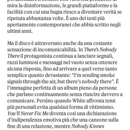
mira la disinformazione, le grandi piattaforme e la
facilità con cui una bugia riesce a diventare verità se
ripetuta abbastanza volte. È uno dei testi più
apertamente contemporanei che abbia scritto negli
ultimi anni.
Ma il disco è attraversato anche da una costante
sensazione di incomunicabilità. In
There’s Nobody
There
il protagonista continua a lanciare segnali,
razzi luminosi e messaggi nel vuoto senza ottenere
alcuna risposta, fino ad arrivare a quel verso tanto
semplice quanto devastante: “I’m sending smoke
signals through the air, but there’s nobody there”. È
l’immagine perfetta di un album pieno da persone
che parlano continuamente senza riuscire davvero a
comunicare. Persino quando White affronta temi
più personali evita qualsiasi forma di vittimismo.
You’ll Never Fix Me
diventa così una dichiarazione
d’indipendenza emotiva più che una canzone sulla
fine di una relazione, mentre
Nobody Knows