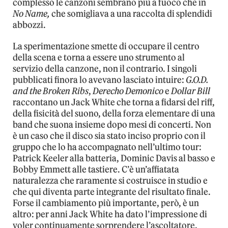
complesso le canzoni sembrano più a fuoco che in
No Name,
che somigliava a una raccolta di splendidi
abbozzi.
La sperimentazione smette di occupare il centro
della scena e torna a essere uno strumento al
servizio della canzone, non il contrario. I singoli
pubblicati finora lo avevano lasciato intuire:
G.O.D.
and the Broken Ribs
,
Derecho Demonico
e
Dollar Bill
raccontano un Jack White che torna a fidarsi del riff,
della fisicità del suono, della forza elementare di una
band che suona insieme dopo mesi di concerti. Non
è un caso che il disco sia stato inciso proprio con il
gruppo che lo ha accompagnato nell’ultimo tour:
Patrick Keeler alla batteria, Dominic Davis al basso e
Bobby Emmett alle tastiere. C’è un’affiatata
naturalezza che raramente si costruisce in studio e
che qui diventa parte integrante del risultato finale.
Forse il cambiamento più importante, però, è un
altro: per anni Jack White ha dato l’impressione di
voler continuamente sorprendere l’ascoltatore,