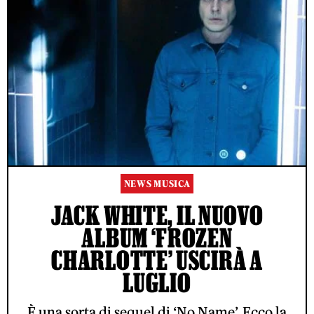
NEWS MUSICA
JACK WHITE, IL NUOVO
ALBUM ‘FROZEN
CHARLOTTE’ USCIRÀ A
LUGLIO
È una sorta di sequel di ‘No Name’. Ecco la