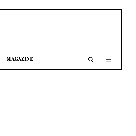
MAGAZINE
SHARE
SHARE