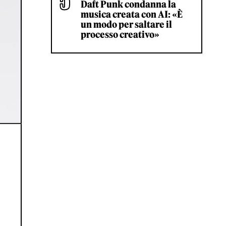
Daft Punk condanna la
musica creata con AI: «È
un modo per saltare il
processo creativo»