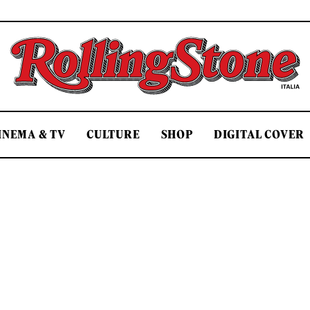
Rolling Stone Italia
INEMA & TV
CULTURE
SHOP
DIGITAL COVER