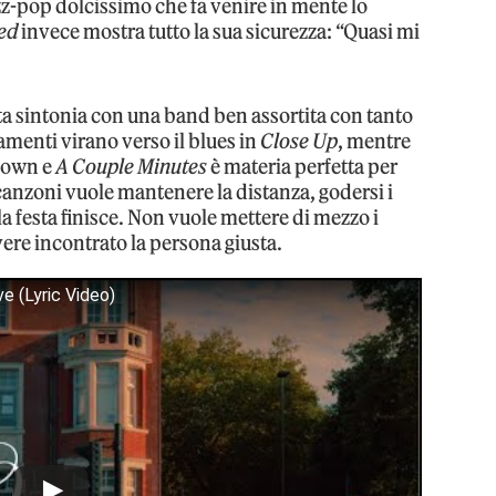
jazz-pop dolcissimo che fa venire in mente lo
ed
invece mostra tutto la sua sicurezza: “Quasi mi
ta sintonia con una band ben assortita con tanto
amenti virano verso il blues in
Close Up
, mentre
town e
A Couple Minutes
è materia perfetta per
canzoni vuole mantenere la distanza, godersi i
la festa finisce. Non vuole mettere di mezzo i
vere incontrato la persona giusta.
e (Lyric Video)