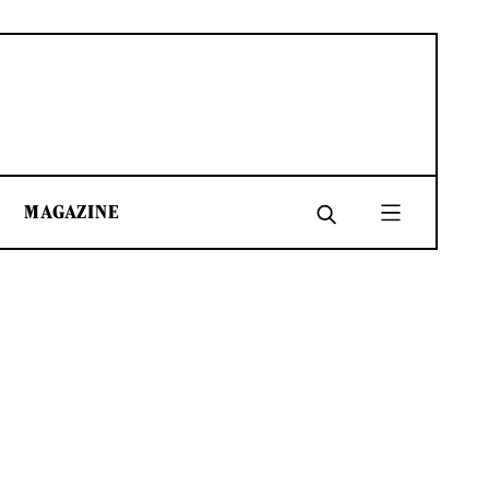
MAGAZINE
SHARE
SHARE