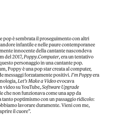
nte pop è sembrata il proseguimento con altri
 candore infantile e nelle paure contemporanee
tamente innocente della cantante nascondeva
um del 2017,
Poppy.Computer
, era un tentativo
 questo personaggio in una cantante pop.
bum, Poppy è una pop star creata al computer,
onde messaggi forzatamente positivi.
I’m Poppy
era
cnologia,
Let’s Make a Video
evocava
 un video su YouTube,
Software Upgrade
ale che non funzionava come una app da
 tanto poptimismo con un passaggio ridicolo:
dobbiamo lavorare duramente. Vieni con me,
prire il cuore”.