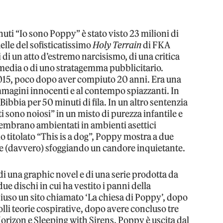
nuti “Io sono Poppy” è stato visto 23 milioni di
elle del sofisticatissimo
Holy Terrain
di FKA
tti di un atto d’estremo narcisismo, di una critica
l media o di uno stratagemma pubblicitario.
015, poco dopo aver compiuto 20 anni. Era una
agini innocenti e al contempo spiazzanti. In
Bibbia per 50 minuti di fila. In un altro sentenzia
ti sono noiosi” in un misto di purezza infantile e
embrano ambientati in ambienti asettici
llo titolato “This is a dog”, Poppy mostra a due
ne (davvero) sfoggiando un candore inquietante.
di una graphic novel e di una serie prodotta da
 dischi in cui ha vestito i panni della
hiuso un sito chiamato ‘La chiesa di Poppy’, dopo
olli teorie cospirative, dopo avere concluso tre
orizon e Sleeping with Sirens, Poppy è uscita dal