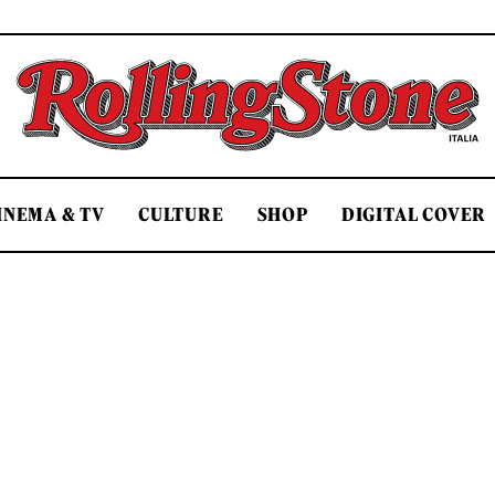
Rolling Stone Italia
INEMA & TV
CULTURE
SHOP
DIGITAL COVER