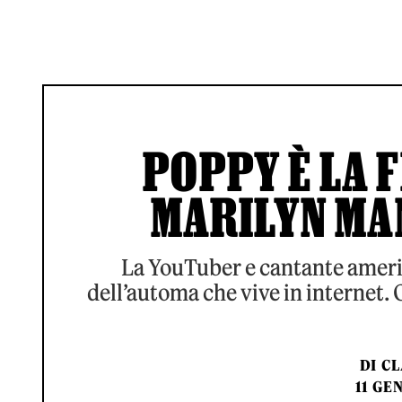
POPPY È LA F
MARILYN MA
La YouTuber e cantante americ
dell’automa che vive in internet.
DI
CL
11 GE