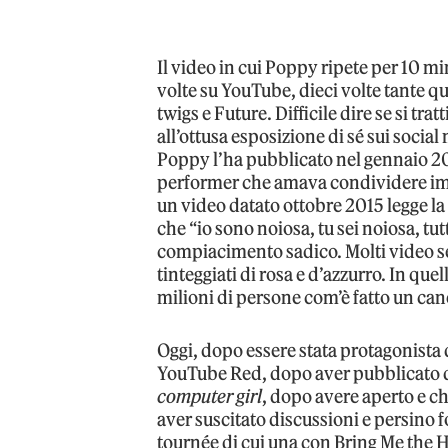
Il video in cui Poppy ripete per 10 mi
volte su YouTube, dieci volte tante qu
twigs e Future. Difficile dire se si tra
all’ottusa esposizione di sé sui socia
Poppy l’ha pubblicato nel gennaio 2
performer che amava condividere imm
un video datato ottobre 2015 legge la 
che “io sono noiosa, tu sei noiosa, tut
compiacimento sadico. Molti video s
tinteggiati di rosa e d’azzurro. In que
milioni di persone com’è fatto un ca
Oggi, dopo essere stata protagonista 
YouTube Red, dopo aver pubblicato due
computer girl
, dopo avere aperto e c
aver suscitato discussioni e persino f
tournée di cui una con Bring Me the H