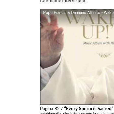
L’abbiamo intervistata.
Pope Francis & Damiano Affinito - Wake
Pagina 82 /
“Every Sperm is Sacred”
autobiografia, che è ricca quanto la sua imma