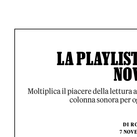
LA PLAYLIS
NO
Moltiplica il piacere della lettura
colonna sonora per o
DI
RO
7 NOV