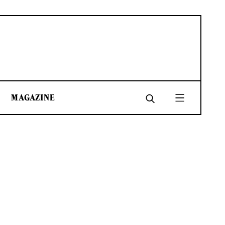
MAGAZINE
SHARE
SHARE