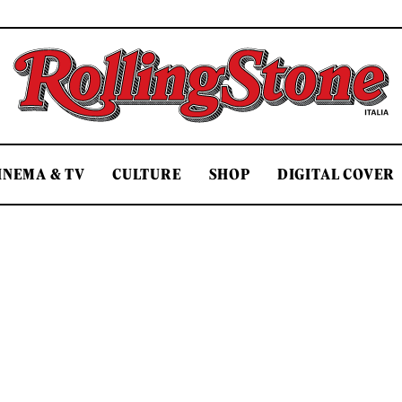
Rolling Stone Italia
INEMA & TV
CULTURE
SHOP
DIGITAL COVER