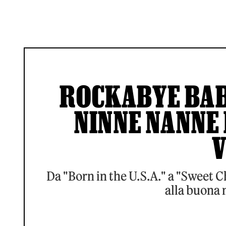
ROCKABYE BABY
NINNE NANNE 
V
Da "Born in the U.S.A." a "Sweet Ch
alla buona m