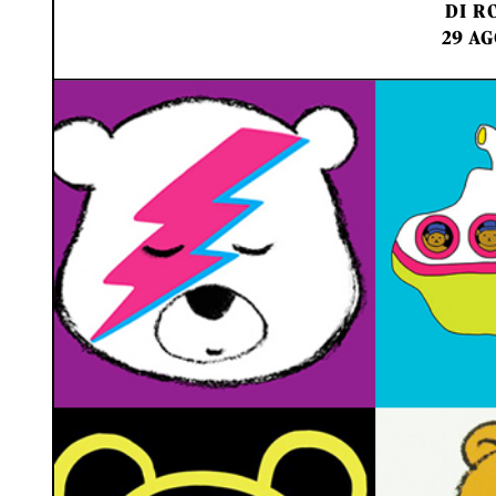
DI
RO
29 AG