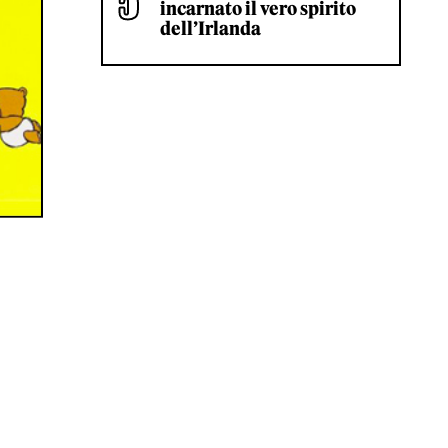
incarnato il vero spirito
dell’Irlanda