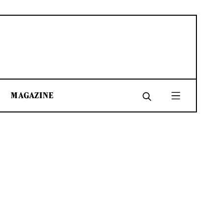
MAGAZINE
SHARE
SHARE