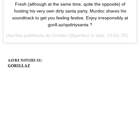
Fresh (although at the same time, quite the opposite) of
hosting his very own dirty santa party, Murdoc shares his
soundtrack to get you feeling festive. Enjoy irresponsibly at
gorill.az/spdirtysanta ?
Una foto pubblicata da Gorillaz (@gorillaz) in data:
19 Dic 2016 alle ore 09:05 PST
ALTRE NOTIZIE SU:
GORILLAZ