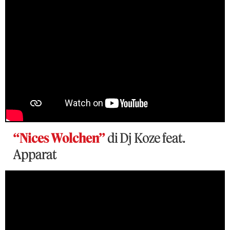
“Nices Wolchen”
di Dj Koze feat.
Apparat