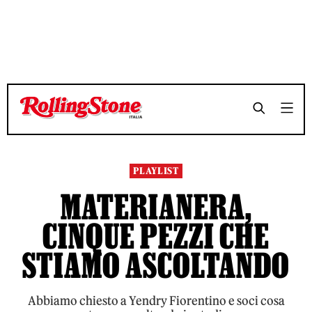
TEMPO DI LETTURA 3 MINUTI
TEMPO DI LETTURA 3 MINUTI
SHARE
SHARE
PLAYLIST
MATERIANERA,
CINQUE PEZZI CHE
STIAMO ASCOLTANDO
Abbiamo chiesto a Yendry Fiorentino e soci cosa