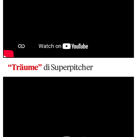
“Träume”
di Superpitcher