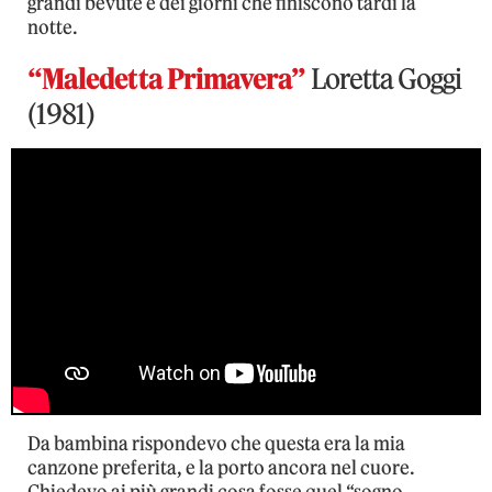
grandi bevute e dei giorni che finiscono tardi la
notte.
“Maledetta Primavera”
Loretta Goggi
(1981)
Da bambina rispondevo che questa era la mia
canzone preferita, e la porto ancora nel cuore.
Chiedevo ai più grandi cosa fosse quel “sogno