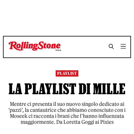
TEMPO DI LETTURA 7 MINUTI
TEMPO DI LETTURA 7 MINUTI
SHARE
SHARE
PLAYLIST
LA PLAYLIST DI MILLE
Mentre ci presenta il suo nuovo singolo dedicato ai
’pazzi’, la cantautrice che abbiamo conosciuto con i
Moseek ci racconta i brani che l’hanno influenzata
maggiormente. Da Loretta Goggi ai Pixies