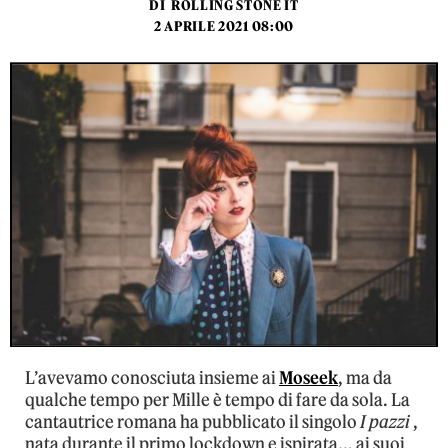
DI
ROLLING STONE IT
2 APRILE 2021 08:00
L’avevamo conosciuta insieme ai
Moseek
, ma da
qualche tempo per Mille è tempo di fare da sola. La
cantautrice romana ha pubblicato il singolo
I pazzi
,
nata durante il primo lockdown e ispirata… ai suoi