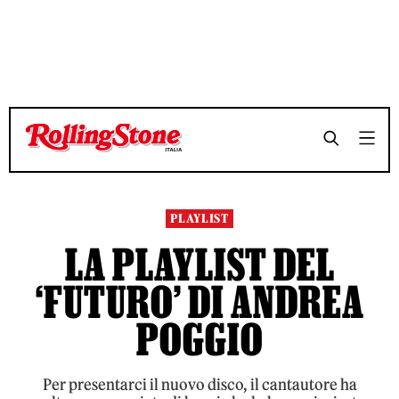
TEMPO DI LETTURA 4 MINUTI
TEMPO DI LETTURA 4 MINUTI
SHARE
SHARE
PLAYLIST
LA PLAYLIST DEL
‘FUTURO’ DI ANDREA
POGGIO
Per presentarci il nuovo disco, il cantautore ha