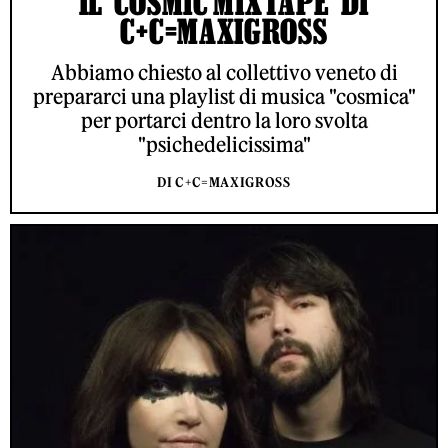
IL 'COSMIC MIXTAPE' DI
C+C=MAXIGROSS
Abbiamo chiesto al collettivo veneto di
prepararci una playlist di musica "cosmica"
per portarci dentro la loro svolta
"psichedelicissima"
DI C+C=MAXIGROSS