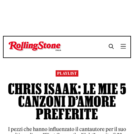
TEMPO DI LETTURA 3 MINUTI
TEMPO DI LETTURA 3 MINUTI
SHARE
SHARE
PLAYLIST
CHRIS ISAAK: LE MIE 5
CANZONI D’AMORE
PREFERITE
I pezzi che hanno influenzato il cantautore per il suo