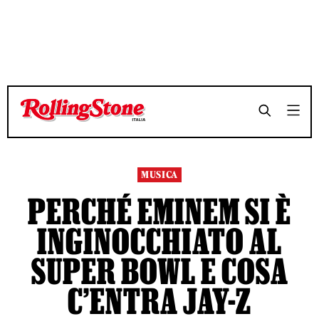
TEMPO DI LETTURA 4 MINUTI
TEMPO DI LETTURA 4 MINUTI
SHARE
SHARE
MUSICA
PERCHÉ EMINEM SI È
INGINOCCHIATO AL
SUPER BOWL E COSA
C’ENTRA JAY-Z