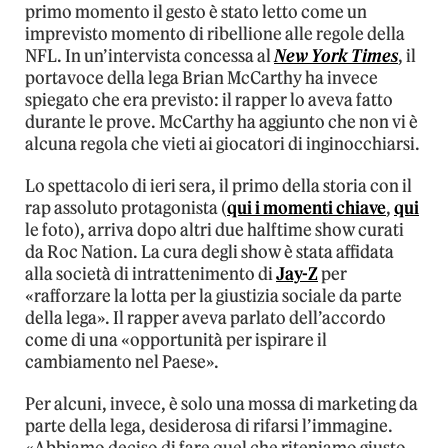
primo momento il gesto è stato letto come un
imprevisto momento di ribellione alle regole della
NFL. In un’intervista concessa al
New York Times
, il
portavoce della lega Brian McCarthy ha invece
spiegato che era previsto: il rapper lo aveva fatto
durante le prove. McCarthy ha aggiunto che non vi è
alcuna regola che vieti ai giocatori di inginocchiarsi.
Lo spettacolo di ieri sera, il primo della storia con il
rap assoluto protagonista (
qui i momenti chiave
,
qui
le foto), arriva dopo altri due halftime show curati
da Roc Nation. La cura degli show è stata affidata
alla società di intrattenimento di
Jay-Z
per
«rafforzare la lotta per la giustizia sociale da parte
della lega». Il rapper aveva parlato dell’accordo
come di una «opportunità per ispirare il
cambiamento nel Paese».
Per alcuni, invece, è solo una mossa di marketing da
parte della lega, desiderosa di rifarsi l’immagine.