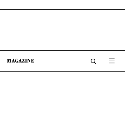
MAGAZINE
SHARE
SHARE