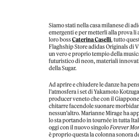
Siamo stati nella casa milanese di adi
emergenti e per metterli alla prova li 
loro boss
Caterina Caselli
, tutto ques
Flaghship Store adidas Originals di Vi
un vero e proprio tempio della musica
futuristico di neon, materiali innovat
della Sugar.
Ad aprire e chiudere le danze ha pensa
l’atmosfera i set di Yakamoto Kotzug
producer veneto che con il Giappone
chitarre facendole suonare morbida
nessun’altro. Marianne Mirage ha ap
lo sta portando in tournée in tutta Ita
oggi con il nuovo singolo
Forever Mo
è proprio questa la colonna sonora del