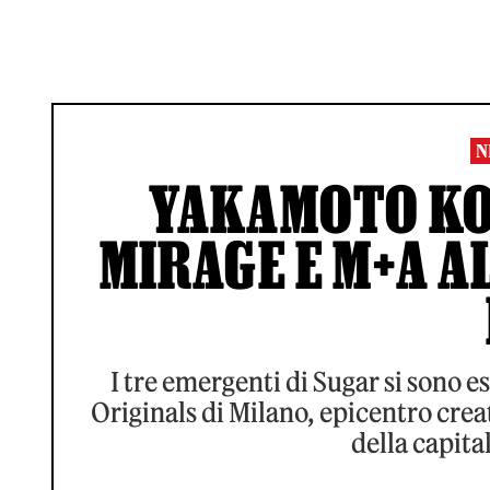
N
YAKAMOTO KO
MIRAGE E M+A AL
I tre emergenti di Sugar si sono e
Originals di Milano, epicentro creat
della capita