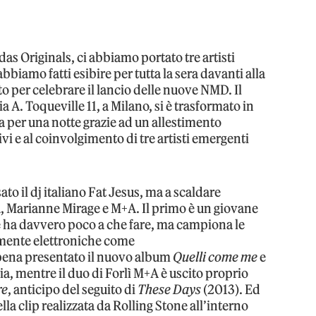
das Originals, ci abbiamo portato tre artisti
abbiamo fatti esibire per tutta la sera davanti alla
to per celebrare il lancio delle nuove NMD. Il
a A. Toqueville 11, a Milano, si è trasformato in
 per una notte grazie ad un allestimento
ivi e al coinvolgimento di tre artisti emergenti
to il dj italiano Fat Jesus, ma a scaldare
a, Marianne Mirage e M+A. Il primo è un giovane
 ha davvero poco a che fare, ma campiona le
mente elettroniche come
pena presentato il nuovo album
Quelli come me
e
lia, mentre il duo di Forlì M+A è uscito proprio
re
, anticipo del seguito di
These Days
(2013). Ed
la clip realizzata da Rolling Stone all’interno