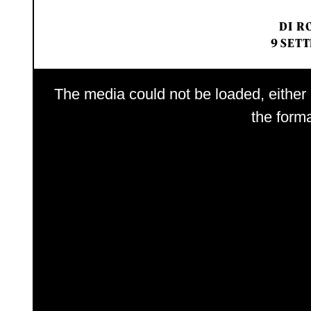
DI
RO
9 SETT