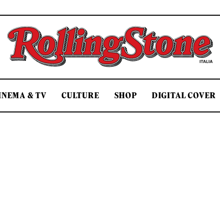
Rolling Stone Italia
INEMA & TV
CULTURE
SHOP
DIGITAL COVER