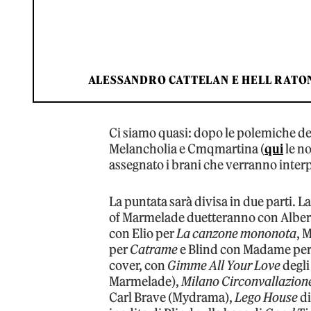
ALESSANDRO CATTELAN E HELL RATON
Ci siamo quasi: dopo le polemiche dell
Melancholia e Cmqmartina (
qui
le no
assegnato i brani che verranno interpr
La puntata sarà divisa in due parti. La
of Marmelade duetteranno con Albert
con Elio per
La canzone mononota
, 
per
Catrame
e Blind con Madame pe
cover, con
Gimme All Your Love
degli
Marmelade),
Milano Circonvallazion
Carl Brave (Mydrama),
Lego House
di