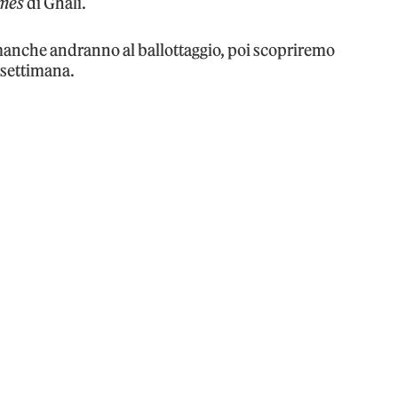
mes
di Ghali.
manche andranno al ballottaggio, poi scopriremo
a settimana.