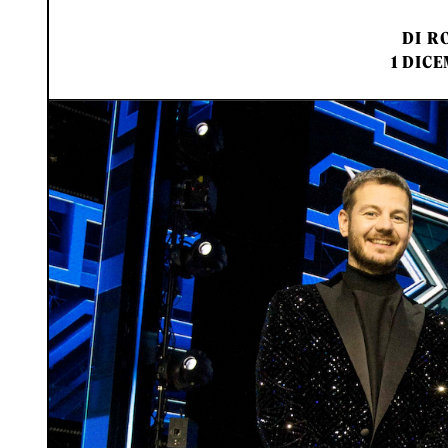
DI
RO
1 DIC