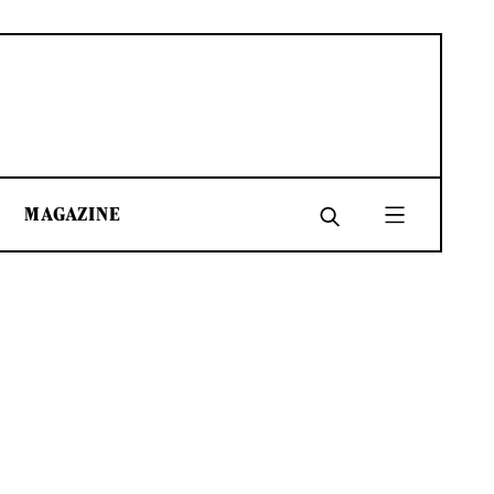
MAGAZINE
SHARE
SHARE