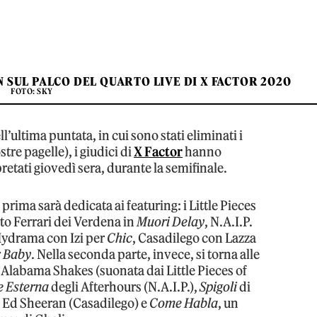
 SUL PALCO DEL QUARTO LIVE DI X FACTOR 2020
FOTO: SKY
’ultima puntata, in cui sono stati eliminati i
stre pagelle), i giudici di
X Factor
hanno
etati giovedì sera, durante la semifinale.
 prima sarà dedicata ai featuring: i Little Pieces
o Ferrari dei Verdena in
Muori Delay
, N.A.I.P.
Mydrama con Izi per
Chic
, Casadilego con Lazza
r
Baby
. Nella seconda parte, invece, si torna alle
 Alabama Shakes (suonata dai Little Pieces of
e Esterna
degli Afterhours (N.A.I.P.),
Spigoli
di
 Ed Sheeran (Casadilego) e
Come Habla
, un