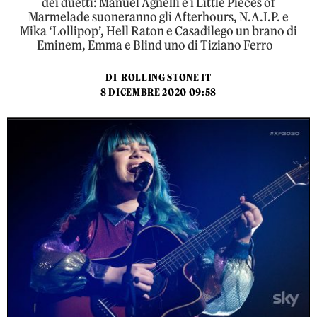
dei duetti: Manuel Agnelli e i Little Pieces of
Marmelade suoneranno gli Afterhours, N.A.I.P. e
Mika ‘Lollipop’, Hell Raton e Casadilego un brano di
Eminem, Emma e Blind uno di Tiziano Ferro
DI
ROLLING STONE IT
8 DICEMBRE 2020 09:58