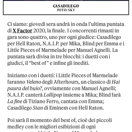
CASADILEGO
FOTO: SKY
Ci siamo: giovedì sera andrà in onda l’ultima puntata
di
X Factor
2020, la finale. I concorrenti rimasti in
gara sono quattro, uno per ogni giudice: Casadilego
per Hell Raton, N.A.I.P. per Mika, Blind per Emma e i
Little Pieces of Marmelade per Manuel Agnelli. La
puntata sarà divisa in tre blocchi: i duetti con i
giudici, il “best of” e infine gli inediti.
Iniziamo con i duetti: i Little Pieces of Marmelade
faranno
Veleno
degli Afterhours, un classico di
Hai
paura del buio?
, ovviamente con Manuel Agnelli;
N.A.I.P. canterà
Lollipop
insieme a Mika; Blind farà
La fine
di Tiziano Ferro, cantata con Emma;
Casadilego
Stan
di Eminem con Hell Raton.
Poi sarà il momento del best of, cioè dei piccoli
medley con le migliori esibizioni di ogni