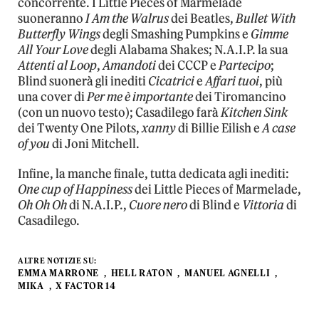
concorrente. I Little Pieces of Marmelade
suoneranno
I Am the Walrus
dei Beatles,
Bullet With
Butterfly Wings
degli Smashing Pumpkins e
Gimme
All Your Love
degli Alabama Shakes; N.A.I.P. la sua
Attenti al Loop
,
Amandoti
dei CCCP e
Partecipo
;
Blind suonerà gli inediti
Cicatrici
e
Affari tuoi
, più
una cover di
Per me è importante
dei Tiromancino
(con un nuovo testo); Casadilego farà
Kitchen Sink
dei Twenty One Pilots,
xanny
di Billie Eilish e
A case
of you
di Joni Mitchell.
Infine, la manche finale, tutta dedicata agli inediti:
One cup of Happiness
dei Little Pieces of Marmelade,
Oh Oh Oh
di N.A.I.P.,
Cuore nero
di Blind e
Vittoria
di
Casadilego.
ALTRE NOTIZIE SU:
EMMA MARRONE
HELL RATON
MANUEL AGNELLI
MIKA
X FACTOR 14