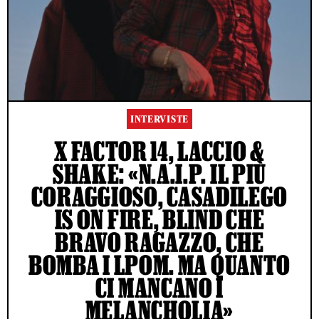
INTERVISTE
X FACTOR 14, LACCIO &
SHAKE: «N.A.I.P. IL PIÙ
CORAGGIOSO, CASADILEGO
IS ON FIRE, BLIND CHE
BRAVO RAGAZZO, CHE
BOMBA I LPOM. MA QUANTO
CI MANCANO I
MELANCHOLIA»