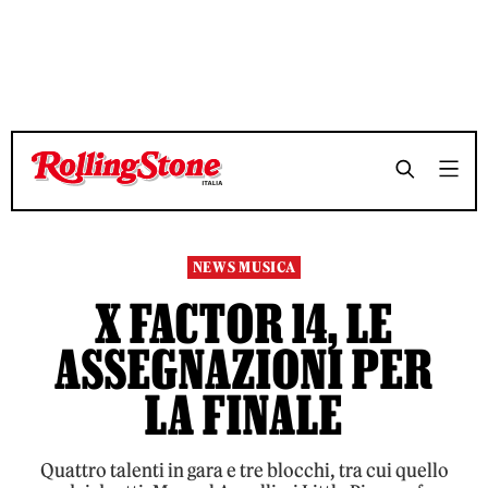
TEMPO DI LETTURA 3 MINUTI
TEMPO DI LETTURA 3 MINUTI
SHARE
SHARE
NEWS MUSICA
X FACTOR 14, LE
ASSEGNAZIONI PER
LA FINALE
Quattro talenti in gara e tre blocchi, tra cui quello