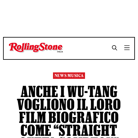
TEMPO DI LETTURA 3 MINUTI
TEMPO DI LETTURA 3 MINUTI
SHARE
SHARE
NEWS MUSICA
ANCHE I WU-TANG
VOGLIONO IL LORO
FILM BIOGRAFICO
COME “STRAIGHT