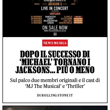
NEWS MUSICA
DOPO IL SUCCESSO DI
‘MICHAEL’ TORNANO I
JACKSONS… PIÙ O MENO
Sul palco due membri originali e il cast di
‘MJ The Musical’ e ‘Thriller’
DI ROLLING STONE IT