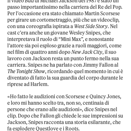
Il video
Bad
di Michael Jackson del 1987 è stato un
passo importantissimo nella carriera del Re del Pop.
Per l’occasione era stato chiamato Martin Scorsese
per girare un cortometraggio, più che un videoclip,
con una coreografia ispirata a
West Side Story
. Nel
cast c’era anche un giovane Wesley Snipes, che
interpretava il ruolo di “Mini Max”, e nonostante
l’attore sia poi esploso grazie a ruoli maggiori, come
nel film di quattro anni dopo
New Jack City
, il suo
lavoro con Jackson resta un punto fermo nella sua
carriera. Snipes ne ha parlato con Jimmy Fallon al
The Tonight Show
, ricordando quel momento in cui è
diventato di fatto la sua guardia del corpo durante le
riprese ad Harlem.
«Ho fatto le audizioni con Scorsese e Quincy Jones,
e loro mi hanno scelto tra, non so, centinaia di
persone che erano alle audizioni», dice Snipes nel
clip. Dopo che Fallon gli chiede le sue impressioni su
Jackson, Snipes racconta una storia esilarante, che
fa esplodere Questlove e i Roots.