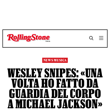
TEMPO DI LETTURA 4 MINUTI
TEMPO DI LETTURA 4 MINUTI
SHARE
SHARE
NEWS MUSICA
WESLEY SNIPES: «UNA
VOLTA HO FATTO DA
GUARDIA DEL CORPO
A MICHAEL JACKSON»