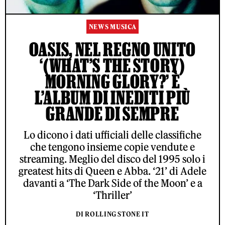
NEWS MUSICA
OASIS, NEL REGNO UNITO
‘(WHAT’S THE STORY)
MORNING GLORY?’ È
L’ALBUM DI INEDITI PIÙ
GRANDE DI SEMPRE
Lo dicono i dati ufficiali delle classifiche
che tengono insieme copie vendute e
streaming. Meglio del disco del 1995 solo i
greatest hits di Queen e Abba. ‘21’ di Adele
davanti a ‘The Dark Side of the Moon’ e a
‘Thriller’
DI ROLLING STONE IT