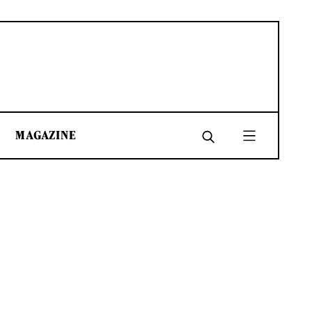
MAGAZINE
SHARE
SHARE