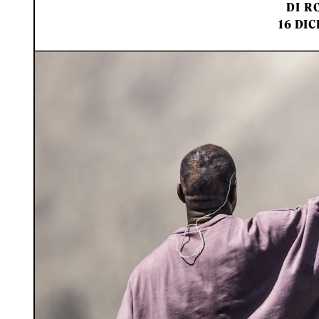
DI
RO
16 DIC