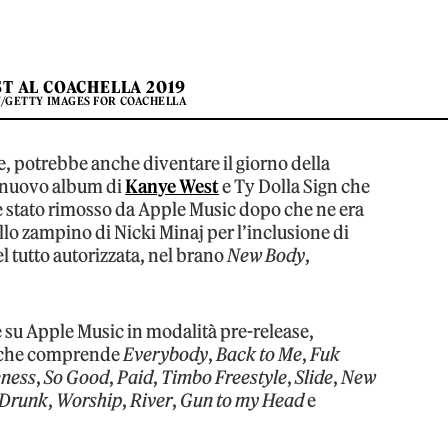
T AL COACHELLA 2019
Y/GETTY IMAGES FOR COACHELLA
, potrebbe anche diventare il giorno della
il nuovo album di
Kanye West
e Ty Dolla Sign che
e stato rimosso da Apple Music dopo che ne era
llo zampino di Nicki Minaj per l’inclusione di
 tutto autorizzata, nel brano
New Body
,
le su Apple Music in modalità pre-release,
t, che comprende
Everybody
,
Back to Me
,
Fuk
eness
,
So Good
,
Paid
,
Timbo Freestyle
,
Slide
,
New
Drunk
,
Worship
,
River
,
Gun to my Head
e