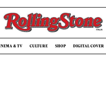
Rolling Stone Italia
INEMA & TV
CULTURE
SHOP
DIGITAL COVER