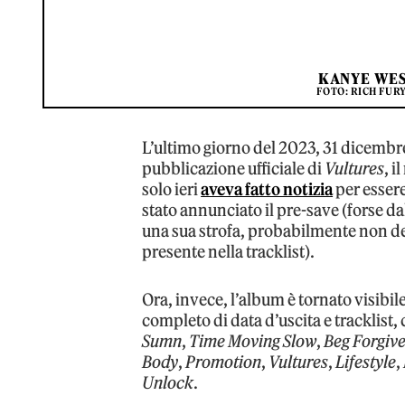
KANYE WES
FOTO: RICH FUR
L’ultimo giorno del 2023, 31 dicembre
pubblicazione ufficiale di
Vultures
, 
solo ieri
aveva fatto notizia
per esser
stato annunciato il pre-save (forse da
una sua strofa, probabilmente non del
presente nella tracklist).
Ora, invece, l’album è tornato visibi
completo di data d’uscita e tracklis
Sumn
,
Time Moving Slow
,
Beg Forgiv
Body
,
Promotion
,
Vultures
,
Lifestyle
,
Unlock
.