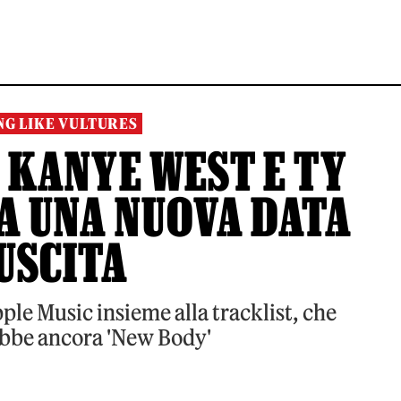
NG LIKE VULTURES
I KANYE WEST E TY
A UNA NUOVA DATA
USCITA
le Music insieme alla tracklist, che
be ancora 'New Body'