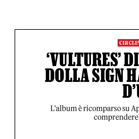
CIRCLI
‘VULTURES’ D
DOLLA SIGN H
D’
L'album è ricomparso su App
comprendereb