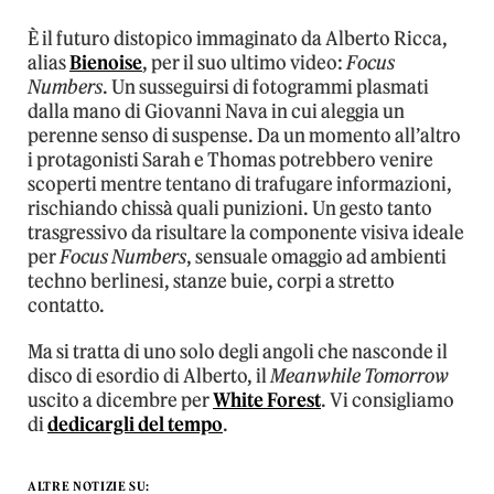
È il futuro distopico immaginato da Alberto Ricca,
alias
Bienoise
, per il suo ultimo video:
Focus
Numbers
. Un susseguirsi di fotogrammi plasmati
dalla mano di Giovanni Nava in cui aleggia un
perenne senso di suspense. Da un momento all’altro
i protagonisti Sarah e Thomas potrebbero venire
scoperti mentre tentano di trafugare informazioni,
rischiando chissà quali punizioni. Un gesto tanto
trasgressivo da risultare la componente visiva ideale
per
Focus Numbers
, sensuale omaggio ad ambienti
techno berlinesi, stanze buie, corpi a stretto
contatto.
Ma si tratta di uno solo degli angoli che nasconde il
disco di esordio di Alberto, il
Meanwhile Tomorrow
uscito a dicembre per
White Forest
. Vi consigliamo
di
dedicargli del tempo
.
ALTRE NOTIZIE SU: