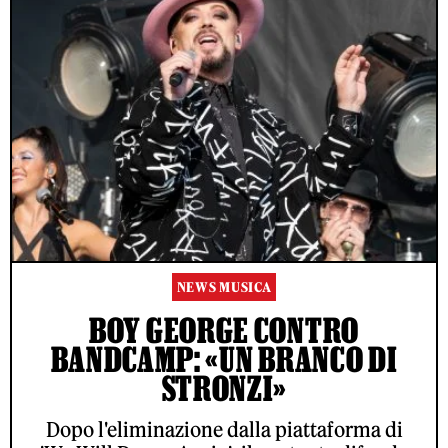
NEWS MUSICA
BOY GEORGE CONTRO
BANDCAMP: «UN BRANCO DI
STRONZI»
Dopo l'eliminazione dalla piattaforma di
ACCETTO LE NORME SUL TRATTAMENTO DEI DATI E
L'INVIO DELLA NEWSLETTER DI RS