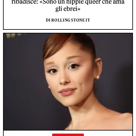
ribadisce: «Sono un hippie queer che ama
gli ebrei»
DI ROLLING STONE IT