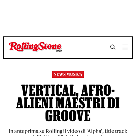
TEMPO DI LETTURA 2 MINUTI
TEMPO DI LETTURA 2 MINUTI
SHARE
SHARE
NEWS MUSICA
VERTICAL, AFRO-
ALIENI MAESTRI DI
GROOVE
In anteprima su Rolling il video di 'Alpha', title track