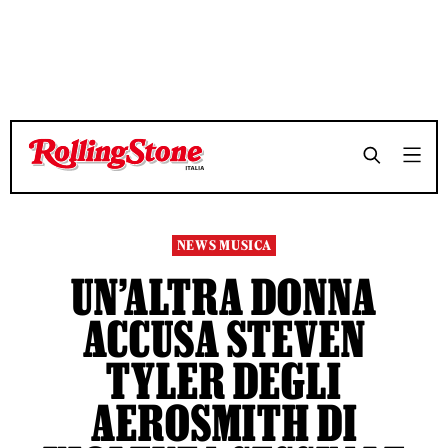
TEMPO DI LETTURA 4 MINUTI
TEMPO DI LETTURA 4 MINUTI
SHARE
SHARE
NEWS MUSICA
UN’ALTRA DONNA
ACCUSA STEVEN
TYLER DEGLI
AEROSMITH DI