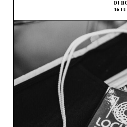
DI
RO
16 LU