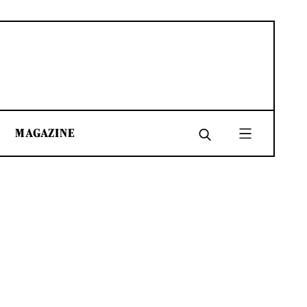
MAGAZINE
SHARE
SHARE