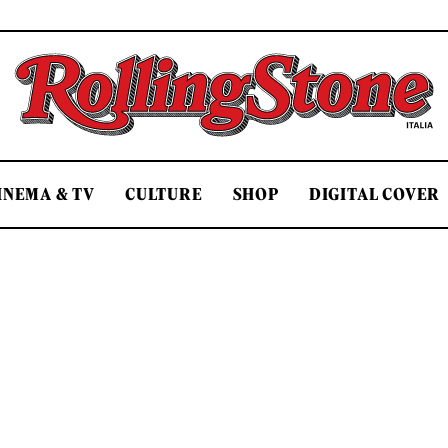
Rolling Stone Italia
INEMA & TV
CULTURE
SHOP
DIGITAL COVER