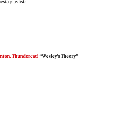
esta playlist:
inton, Thundercat)
“Wesley’s Theory”