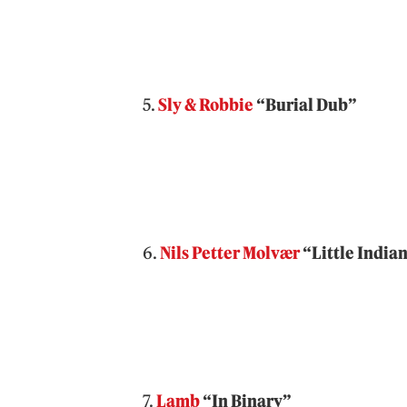
5.
Sly & Robbie
“Burial Dub”
6.
Nils Petter Molvær
“Little India
7.
Lamb
“In Binary”