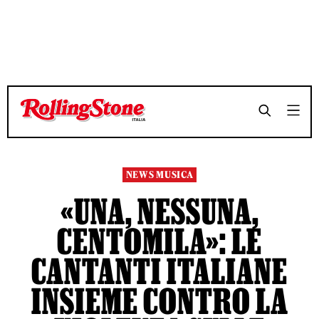
TEMPO DI LETTURA 2 MINUTI
TEMPO DI LETTURA 2 MINUTI
SHARE
SHARE
NEWS MUSICA
«UNA, NESSUNA,
CENTOMILA»: LE
CANTANTI ITALIANE
INSIEME CONTRO LA