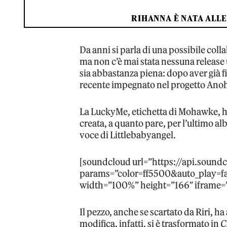
RIHANNA È NATA ALLE
Da anni si parla di una possibile c
ma non c’è mai stata nessuna release 
sia abbastanza piena: dopo aver già f
recente impegnato nel progetto Anoh
La LuckyMe, etichetta di Mohawke, h
creata, a quanto pare, per l’ultimo a
voce di Littlebabyangel.
[soundcloud url=”https://api.sound
params=”color=ff5500&auto_play=f
width=”100%” height=”166″ iframe=”
Il pezzo, anche se scartato da Riri, h
modifica, infatti, si è trasformato in
C