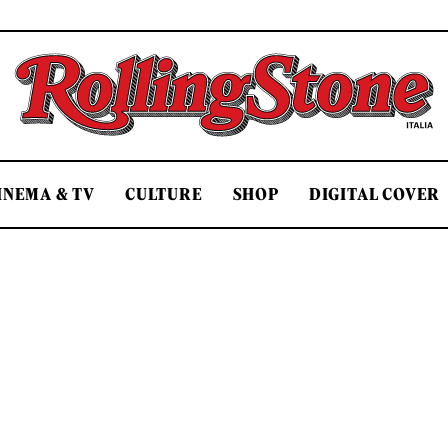
Rolling Stone Italia
INEMA & TV
CULTURE
SHOP
DIGITAL COVER