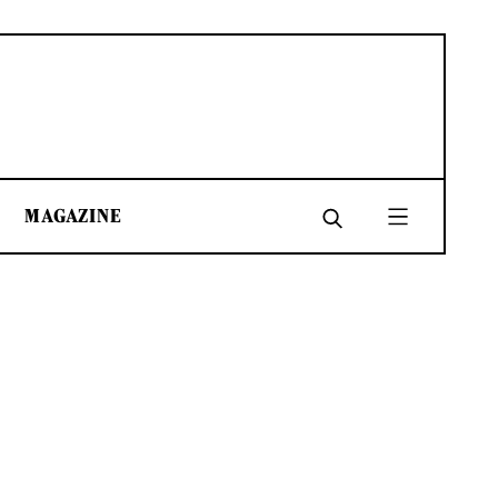
MAGAZINE
SHARE
SHARE