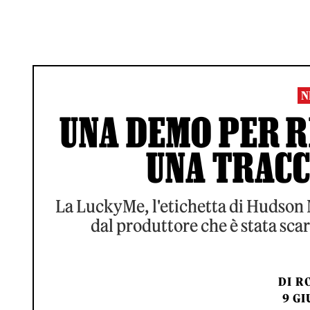
N
UNA DEMO PER R
UNA TRACC
La LuckyMe, l'etichetta di Hudson
dal produttore che è stata scart
DI
RO
9 GI