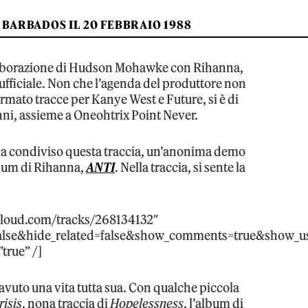
 BARBADOS IL 20 FEBBRAIO 1988
ollaborazione di Hudson Mohawke con Rihanna,
ufficiale. Non che l’agenda del produttore non
irmato tracce per Kanye West e Future, si è di
ni, assieme a Oneohtrix Point Never.
a condiviso questa traccia, un’anonima demo
lbum di Rihanna,
ANTI
. Nella traccia, si sente la
cloud.com/tracks/268134132″
alse&hide_related=false&show_comments=true&show_us
true” /]
a avuto una vita tutta sua. Con qualche piccola
risis
, nona traccia di
Hopelessness
, l’album di