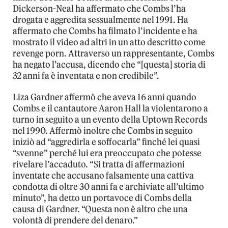
Dickerson-Neal ha affermato che Combs l’ha
drogata e aggredita sessualmente nel 1991. Ha
affermato che Combs ha filmato l’incidente e ha
mostrato il video ad altri in un atto descritto come
revenge porn. Attraverso un rappresentante, Combs
ha negato l’accusa, dicendo che “[questa] storia di
32 anni fa è inventata e non credibile”.
Liza Gardner affermò che aveva 16 anni quando
Combs e il cantautore Aaron Hall la violentarono a
turno in seguito a un evento della Uptown Records
nel 1990. Affermò inoltre che Combs in seguito
iniziò ad “aggredirla e soffocarla” finché lei quasi
“svenne” perché lui era preoccupato che potesse
rivelare l’accaduto. “Si tratta di affermazioni
inventate che accusano falsamente una cattiva
condotta di oltre 30 anni fa e archiviate all’ultimo
minuto”, ha detto un portavoce di Combs della
causa di Gardner. “Questa non è altro che una
volontà di prendere del denaro.”