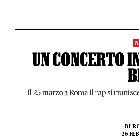
N
UN CONCERTO I
B
Il 25 marzo a Roma il rap si riunis
DI
RO
26 FEB