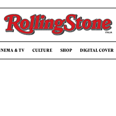
Rolling Stone Italia
INEMA & TV
CULTURE
SHOP
DIGITAL COVER