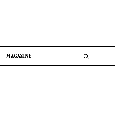
MAGAZINE
SHARE
SHARE