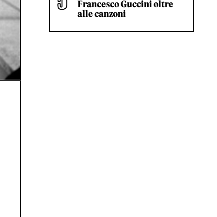
Francesco Guccini oltre
alle canzoni