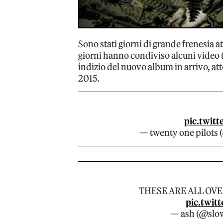
Sono stati giorni di grande frenesia a
giorni hanno condiviso alcuni video 
indizio del nuovo album in arrivo, at
2015.
pic.twit
— twenty one pilots
THESE ARE ALL OV
pic.twit
— ash (@slo