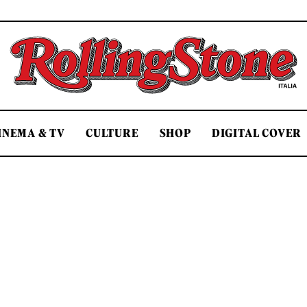
Rolling Stone Italia
INEMA & TV
CULTURE
SHOP
DIGITAL COVER