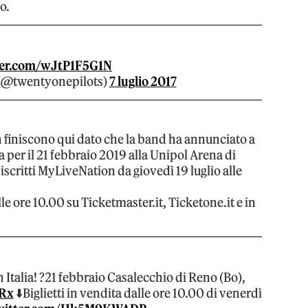
o.
ter.com/wJtP1F5G1N
 (@twentyonepilots)
7 luglio 2017
 finiscono qui dato che la band ha annunciato a
ta per il 21 febbraio 2019 alla Unipol Arena di
iscritti MyLiveNation da giovedì 19 luglio alle
le ore 10.00 su Ticketmaster.it, Ticketone.it e in
 Italia! ?21 febbraio Casalecchio di Reno (Bo),
MRx
⬇️Biglietti in vendita dalle ore 10.00 di venerdì