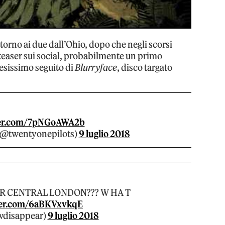
ttorno ai due dall’Ohio, dopo che negli scorsi
teaser sui social, probabilmente un primo
tesissimo seguito di
Blurryface
, disco targato
ter.com/7pNGoAWA2b
 (@twentyonepilots)
9 luglio 2018
ER CENTRAL LONDON??? W HA T
ter.com/6aBKVxvkqE
wdisappear)
9 luglio 2018