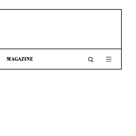
MAGAZINE
SHARE
SHARE